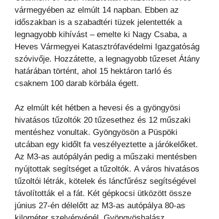
vármegyében az elmúlt 14 napban. Ebben az
időszakban is a szabadtéri tüzek jelentették a
legnagyobb kihívást – emelte ki Nagy Csaba, a
Heves Vármegyei Katasztrófavédelmi Igazgatóság
szóvivője. Hozzátette, a legnagyobb tűzeset Átány
határában történt, ahol 15 hektáron tarló és
csaknem 100 darab körbála égett.
Az elmúlt két hétben a hevesi és a gyöngyösi
hivatásos tűzoltók 20 tűzesethez és 12 műszaki
mentéshez vonultak. Gyöngyösön a Püspöki
utcában egy kidőlt fa veszélyeztette a járókelőket.
Az M3-as autópályán pedig a műszaki mentésben
nyújtottak segítséget a tűzoltók. A város hivatásos
tűzoltói létrák, kötelek és láncfűrész segítségével
távolították el a fát. Két gépkocsi ütközött össze
június 27-én délelőtt az M3-as autópálya 80-as
kilométer szelvényénél, Gyöngyöshalász