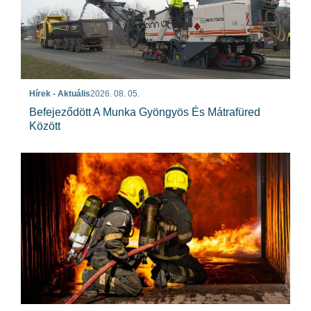
Hírek - Aktuális
2026. 08. 05.
Befejeződött A Munka Gyöngyös És Mátrafüred
Között