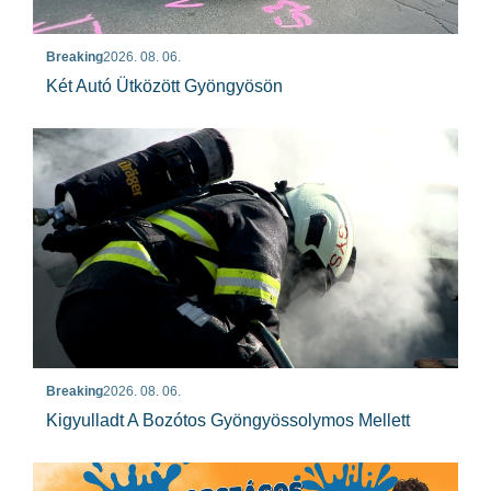
Breaking
2026. 08. 06.
Két Autó Ütközött Gyöngyösön
Breaking
2026. 08. 06.
Kigyulladt A Bozótos Gyöngyössolymos Mellett