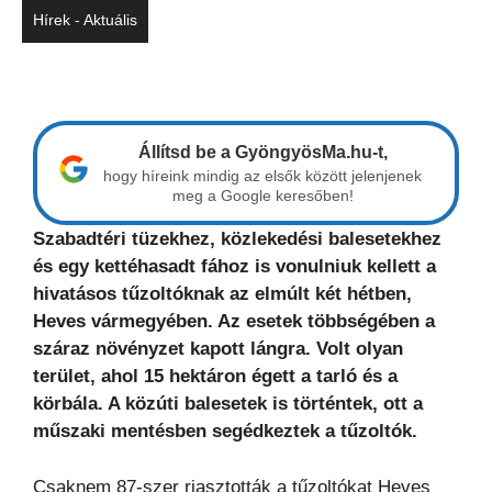
Hírek - Aktuális
Állítsd be a GyöngyösMa.hu-t,
hogy híreink mindig az elsők között jelenjenek
meg a Google keresőben!
Szabadtéri tüzekhez, közlekedési balesetekhez
és egy kettéhasadt fához is vonulniuk kellett a
hivatásos tűzoltóknak az elmúlt két hétben,
Heves vármegyében. Az esetek többségében a
száraz növényzet kapott lángra. Volt olyan
terület, ahol 15 hektáron égett a tarló és a
körbála. A közúti balesetek is történtek, ott a
műszaki mentésben segédkeztek a tűzoltók.
Csaknem 87-szer riasztották a tűzoltókat Heves