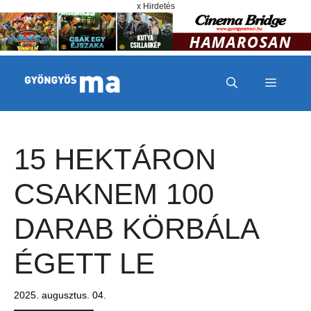
Megszakítás
Kilépés a tartalomba
x Hirdetés
MENÜ
15 HEKTÁRON
CSAKNEM 100
DARAB KÖRBÁLA
ÉGETT LE
2025. augusztus. 04.