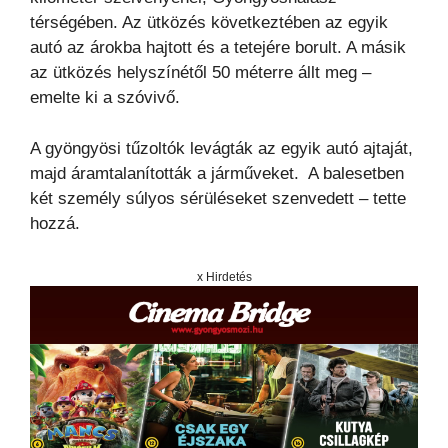
térségében. Az ütközés következtében az egyik
autó az árokba hajtott és a tetejére borult. A másik
az ütközés helyszínétől 50 méterre állt meg –
emelte ki a szóvivő.
A gyöngyösi tűzoltók levágták az egyik autó ajtaját,
majd áramtalanították a járműveket. A balesetben
két személy súlyos sérüléseket szenvedett – tette
hozzá.
x Hirdetés