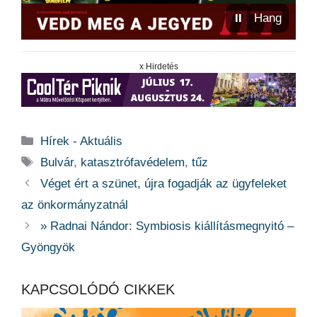
⏸
Hang
x Hirdetés
Kategória
Hírek - Aktuális
Címkék
Bulvár
,
katasztrófavédelem
,
tűz
Véget ért a szünet, újra fogadják az ügyfeleket
az önkormányzatnál
» Radnai Nándor: Symbiosis kiállításmegnyitó –
Gyöngyök
KAPCSOLÓDÓ CIKKEK