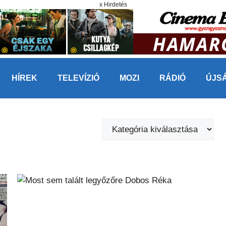
x Hirdetés
HÍREK
TELEVÍZIÓ
MOZI
RÁDIÓ
ÚJS
Kategóriák