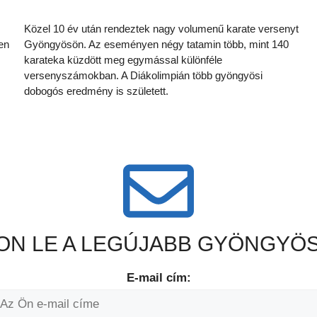
Közel 10 év után rendeztek nagy volumenű karate versenyt
en
Gyöngyösön. Az eseményen négy tatamin több, mint 140
karateka küzdött meg egymással különféle
versenyszámokban. A Diákolimpián több gyöngyösi
dobogós eredmény is született.
N LE A LEGÚJABB GYÖNGYÖS
E-mail cím: