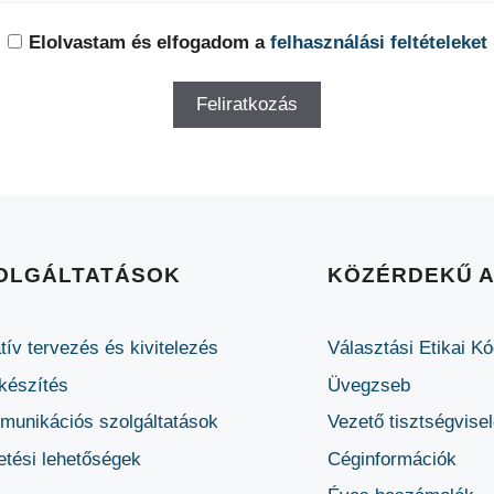
Elolvastam és elfogadom a
felhasználási feltételeket
OLGÁLTATÁSOK
KÖZÉRDEKŰ 
tív tervezés és kivitelezés
Választási Etikai K
készítés
Üvegzseb
unikációs szolgáltatások
Vezető tisztségvise
etési lehetőségek
Céginformációk