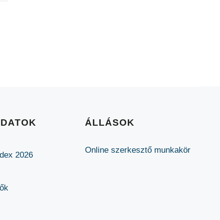
ADATOK
ÁLLÁSOK
Online szerkesztő munkakör
ódex 2026
lők