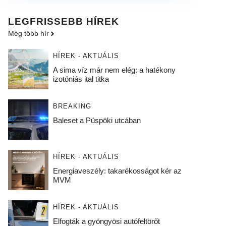
LEGFRISSEBB HÍREK
Még több hír
HÍREK - AKTUÁLIS
A sima víz már nem elég: a hatékony
izotóniás ital titka
BREAKING
Baleset a Püspöki utcában
HÍREK - AKTUÁLIS
Energiaveszély: takarékosságot kér az
MVM
HÍREK - AKTUÁLIS
Elfogták a gyöngyösi autófeltörőt