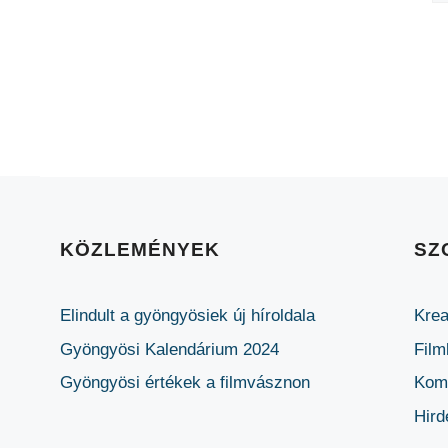
KÖZLEMÉNYEK
SZ
Elindult a gyöngyösiek új híroldala
Krea
Gyöngyösi Kalendárium 2024
Film
Gyöngyösi értékek a filmvásznon
Komm
Hird