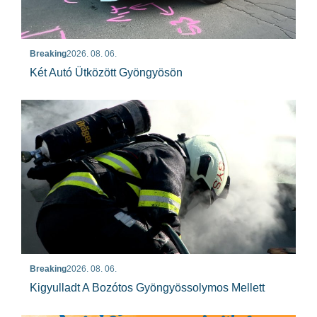
Breaking
2026. 08. 06.
Két Autó Ütközött Gyöngyösön
Breaking
2026. 08. 06.
Kigyulladt A Bozótos Gyöngyössolymos Mellett