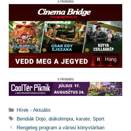
x Hirdetés
⏸
Hang
x Hirdetés
Kategória
Hírek - Aktuális
Címkék
Bendiák Dojo
,
diákolimpia
,
karate
,
Sport
Rengeteg program a városi könyvtárban