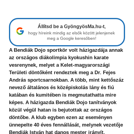
Állítsd be a GyöngyösMa.hu-t,
hogy híreink mindig az elsők között jelenjenek
meg a Google keresőben!
A Bendiák Dojo sportkör volt házigazdája annak
az országos diákolimpia kyokushin karate
vesrenynek, melyet a Kelet-magyarországi
Területi döntőként rendeztek meg a Dr. Fejes
András sportcsarnokban. A több, mint kettőszáz
nevező általános és középiskolás lány és fiú
katában és kumitében is megmutathatta mire
képes. A házigazda Bendiák Dojo tanítványok
közül végül hatan is bejutottak az országos
döntőbe. A klub egyben ezen az eseményen
ünnepelte 40 éves fennállását, melynek vezetője
Bendiák István hat danos mester irányít.