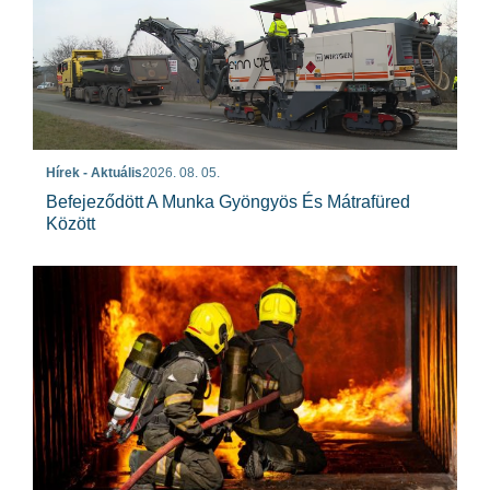
Hírek - Aktuális
2026. 08. 05.
Befejeződött A Munka Gyöngyös És Mátrafüred
Között