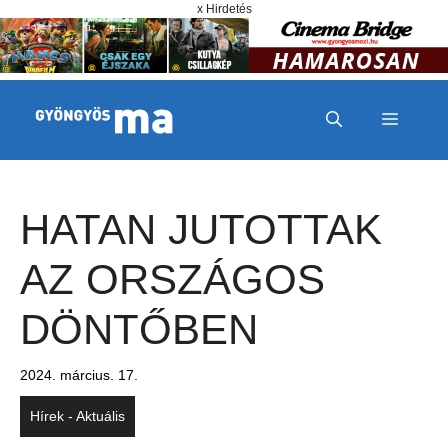
Megszakítás
Kilépés a tartalomba
x Hirdetés
MENÜ
HATAN JUTOTTAK
AZ ORSZÁGOS
DÖNTŐBEN
2024. március. 17.
Hírek - Aktuális