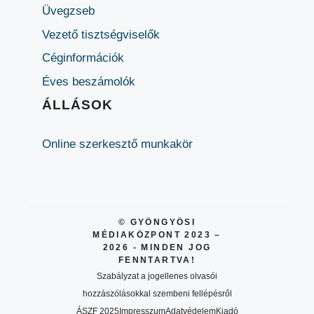
Üvegzseb
Vezető tisztségviselők
Céginformációk
Éves beszámolók
ÁLLÁSOK
Online szerkesztő munkakör
© GYÖNGYÖSI
MÉDIAKÖZPONT 2023 –
2026 - MINDEN JOG
FENNTARTVA!
Szabályzat a jogellenes olvasói
hozzászólásokkal szembeni fellépésről
ÁSZF 2025
Impresszum
Adatvédelem
Kiadó