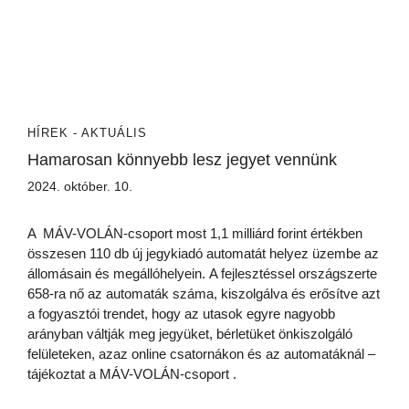
HÍREK - AKTUÁLIS
Hamarosan könnyebb lesz jegyet vennünk
2024. október. 10.
A MÁV-VOLÁN-csoport most 1,1 milliárd forint értékben
összesen 110 db új jegykiadó automatát helyez üzembe az
állomásain és megállóhelyein. A fejlesztéssel országszerte
658-ra nő az automaták száma, kiszolgálva és erősítve azt
a fogyasztói trendet, hogy az utasok egyre nagyobb
arányban váltják meg jegyüket, bérletüket önkiszolgáló
felületeken, azaz online csatornákon és az automatáknál –
tájékoztat a MÁV-VOLÁN-csoport .