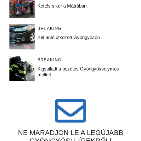
Kettős siker a Mátrában
BREAKING
Két autó ütközött Gyöngyösön
BREAKING
Kigyulladt a bozótos Gyöngyössolymos
mellett
NE MARADJON LE A LEGÚJABB
GYÖNGYÖSI HÍREKRŐL!