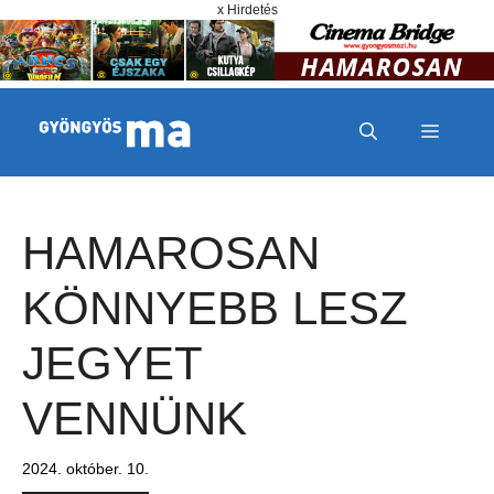
Megszakítás
Kilépés a tartalomba
x Hirdetés
MENÜ
HAMAROSAN
KÖNNYEBB LESZ
JEGYET
VENNÜNK
2024. október. 10.