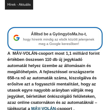
Hírek - Aktuális
Állítsd be a GyöngyösMa.hu-t,
hogy híreink mindig az elsők között jelenjenek
meg a Google keresőben!
A MÁV-VOLÁN-csoport most 1,1 milliárd forint
értékben összesen 110 db új jegykiadó
automatát helyez üzembe az állomásain és
megállóhelyein.
A fejlesztéssel országszerte
658-ra nő az automaták száma, kiszolgálva és
erősítve azt a fogyasztói mentalitást, hogy az
utasok egyre nagyobb arányban váltják meg
jegyüket, bérletüket önkiszolgáló felületeken,
azaz online csatornákon és az automatáknál –
tájékoztat a
MÁV-VOLÁN
-csoport .