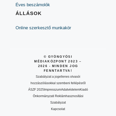
Éves beszámolók
ÁLLÁSOK
Online szerkesztő munkakör
© GYÖNGYÖSI
MÉDIAKÖZPONT 2023 –
2026 - MINDEN JOG
FENNTARTVA!
Szabályzat a jogellenes olvasói
hozzászólásokkal szembeni fellépésről
ÁSZF 2025
Impresszum
Adatvédelem
Kiadó
Önkormányzati Reklámhasznosítási
Szabályzat
Kapcsolat