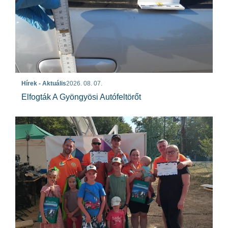
Hírek - Aktuális
2026. 08. 07.
Elfogták A Gyöngyösi Autófeltörőt