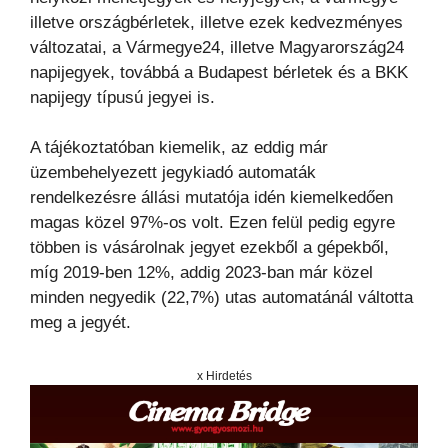
illetve országbérletek, illetve ezek kedvezményes
változatai, a Vármegye24, illetve Magyarország24
napijegyek, továbbá a Budapest bérletek és a BKK
napijegy típusú jegyei is.
A tájékoztatóban kiemelik, az eddig már
üzembehelyezett jegykiadó automaták
rendelkezésre állási mutatója idén kiemelkedően
magas közel 97%-os volt. Ezen felül pedig egyre
többen is vásárolnak jegyet ezekből a gépekből,
míg 2019-ben 12%, addig 2023-ban már közel
minden negyedik (22,7%) utas automatánál váltotta
meg a jegyét.
x Hirdetés