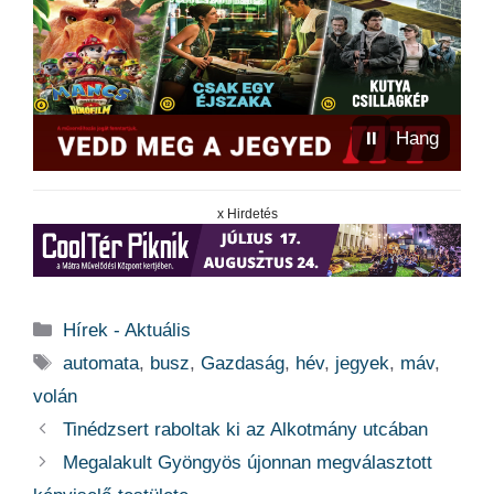
⏸
Hang
x Hirdetés
Kategória
Hírek - Aktuális
Címkék
automata
,
busz
,
Gazdaság
,
hév
,
jegyek
,
máv
,
volán
Tinédzsert raboltak ki az Alkotmány utcában
Megalakult Gyöngyös újonnan megválasztott