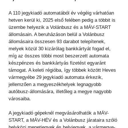
A 110 jegykiadó automatából év végéig várhatóan
hetven kerül ki, 2025 első felében pedig a többit is
üzembe helyezik a Volánbusz és a MÁV-START
állomásain. A beruházáson belül a Volánbusz
állomásaira összesen 93 darabot telepítenek,
melyek közül 30 kizárólag bankkártyát fogad el,
míg az összes többi most beszerzett automata
készpénzes és bankkártyás fizetést egyaránt
támogat. A keleti régióba, így többek között Heves
vármegyébe 29 jegykiadó automata érkezik,
jellemzően a megyeszékhelyek legnagyobb
autóbusz-állomására, illetőleg a megye nagyobb
városaiba.
A jegykiadó gépeknél megvásárolhatók a MÁV-
START, a MÁV-HÉV és a Volánbusz járataira szóló
helyközi menetjegyek és helyjegyek, a vármegye-