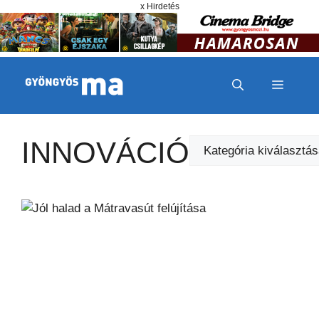
Megszakítás
Kilépés a tartalomba
x Hirdetés
MENÜ
INNOVÁCIÓ
Kategóriák