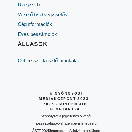
Üvegzseb
Vezető tisztségviselők
Céginformációk
Éves beszámolók
ÁLLÁSOK
Online szerkesztő munkakör
© GYÖNGYÖSI
MÉDIAKÖZPONT 2023 –
2026 - MINDEN JOG
FENNTARTVA!
Szabályzat a jogellenes olvasói
hozzászólásokkal szembeni fellépésről
ÁSZF 2025
Impresszum
Adatvédelem
Kiadó