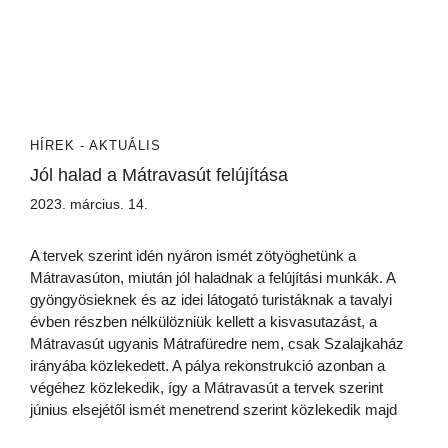
HÍREK - AKTUÁLIS
Jól halad a Mátravasút felújítása
2023. március. 14.
A tervek szerint idén nyáron ismét zötyöghetünk a
Mátravasúton, miután jól haladnak a felújítási munkák. A
gyöngyösieknek és az idei látogató turistáknak a tavalyi
évben részben nélkülözniük kellett a kisvasutazást, a
Mátravasút ugyanis Mátrafüredre nem, csak Szalajkaház
irányába közlekedett. A pálya rekonstrukció azonban a
végéhez közlekedik, így a Mátravasút a tervek szerint
június elsejétől ismét menetrend szerint közlekedik majd