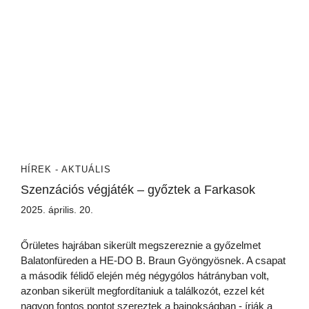
HÍREK - AKTUÁLIS
Szenzációs végjáték – győztek a Farkasok
2025. április. 20.
Őrületes hajrában sikerült megszereznie a győzelmet
Balatonfüreden a HE-DO B. Braun Gyöngyösnek. A csapat
a második félidő elején még négygólos hátrányban volt,
azonban sikerült megfordítaniuk a találkozót, ezzel két
nagyon fontos pontot szereztek a bajnokságban - írják a