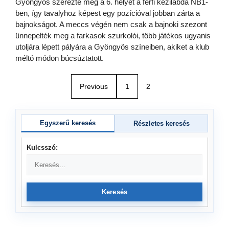
Gyöngyös szerezte meg a 6. helyet a férfi kézilabda NB1-
ben, így tavalyhoz képest egy pozícióval jobban zárta a
bajnokságot. A meccs végén nem csak a bajnoki szezont
ünnepelték meg a farkasok szurkolói, több játékos ugyanis
utoljára lépett pályára a Gyöngyös színeiben, akiket a klub
méltó módon búcsúztatott.
Previous
1
2
Egyszerű keresés
Részletes keresés
Kulcsszó:
Keresés