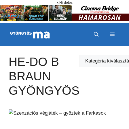
Megszakítás
Kilépés a tartalomba
x Hirdetés
MENÜ
HE-DO B
Kategóriák
BRAUN
GYÖNGYÖS