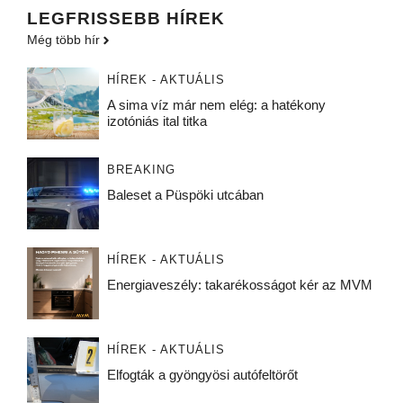
LEGFRISSEBB HÍREK
Még több hír
HÍREK - AKTUÁLIS
A sima víz már nem elég: a hatékony
izotóniás ital titka
BREAKING
Baleset a Püspöki utcában
HÍREK - AKTUÁLIS
Energiaveszély: takarékosságot kér az MVM
HÍREK - AKTUÁLIS
Elfogták a gyöngyösi autófeltörőt