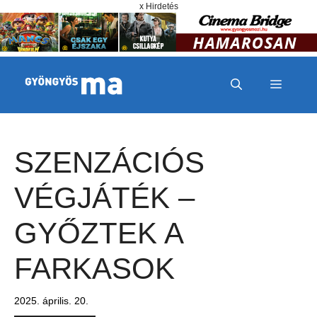
Megszakítás
Kilépés a tartalomba
x Hirdetés
MENÜ
SZENZÁCIÓS
VÉGJÁTÉK –
GYŐZTEK A
FARKASOK
2025. április. 20.