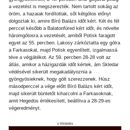
a vezetést is megszerezték. Nem tartott sokáig az
öröm, a hazaiak fordítottak, sőt kétgólos előnyt
dolgoztak ki, amire Bíró Balázs időt kért. Két és fél
perccel később a Balatonfüred kért időt, és növelte
háromgólosra a vezetését, amiből Potisk faragott
egyet az 55. percben. Lakosy zárkóztatta egy gólra
a Farkasokat, majd Potisk egyenlített, izgalmassá
téve a végjátékot. Az 59. percben 28-28 volt az
állás, amikor a házigazdák időt kértek, ám Skledar
védésével sikerült megakadályoznia a
gyöngyösieknek, hogy gólt szerezzenek. Húsz
másodperccel a vége előtt Bíró Balázs kért időt,
majd sikerült büntetőt kiharcolni a Farkasoknak,
amit Hegedüs értékesített, beállítva a 28-29-es
végeredményt.
x Hirdetés