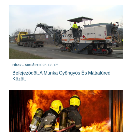
Hírek - Aktuális
2026. 08. 05.
Befejeződött A Munka Gyöngyös És Mátrafüred
Között