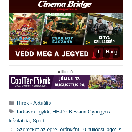
⏸
Hang
x Hirdetés
Kategória
Hírek - Aktuális
Címkék
farkasok
,
gykk
,
HE-Do B Braun Gyöngyös
,
kézilabda
,
Sport
Szemeket az égre- óránként 10 hullócsillagot is