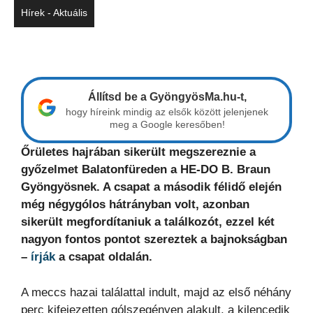
Hírek - Aktuális
Állítsd be a GyöngyösMa.hu-t,
hogy híreink mindig az elsők között jelenjenek
meg a Google keresőben!
Őrületes hajrában sikerült megszereznie a
győzelmet Balatonfüreden a HE-DO B. Braun
Gyöngyösnek. A csapat a második félidő elején
még négygólos hátrányban volt, azonban
sikerült megfordítaniuk a találkozót, ezzel két
nagyon fontos pontot szereztek a bajnokságban
–
írják
a csapat oldalán.
A meccs hazai találattal indult, majd az első néhány
perc kifejezetten gólszegényen alakult, a kilencedik