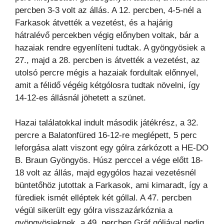
percben 3-3 volt az állás. A 12. percben, 4-5-nél a
Farkasok átvették a vezetést, és a hajárig
hátralévő percekben végig előnyben voltak, bár a
hazaiak rendre egyenlíteni tudtak. A gyöngyösiek a
27., majd a 28. percben is átvették a vezetést, az
utolsó percre mégis a hazaiak fordultak előnnyel,
amit a félidő végéig kétgólosra tudtak növelni, így
14-12-es állásnál jöhetett a szünet.
Hazai találatokkal indult második játékrész, a 32.
percre a Balatonfüred 16-12-re meglépett, 5 perc
leforgása alatt viszont egy gólra zárkózott a HE-DO
B. Braun Gyöngyös. Húsz perccel a vége előtt 18-
18 volt az állás, majd egygólos hazai vezetésnél
büntetőhöz jutottak a Farkasok, ami kimaradt, így a
fürediek ismét elléptek két góllal. A 47. percben
végül sikerült egy gólra visszazárkóznia a
gyöngyösieknek, a 49. percben Gráf góljával pedig