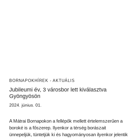
BORNAPOK
HÍREK - AKTUÁLIS
Jubileumi év, 3 városbor lett kiválasztva
Gyöngyösön
2024. június. 01.
A Mátrai Bornapokon a fellépők mellett értelemszerűen a
boroké is a főszerep. Ilyenkor a térség borászait
ünnepeljük, tüntetjük ki és hagyományosan ilyenkor jelentik