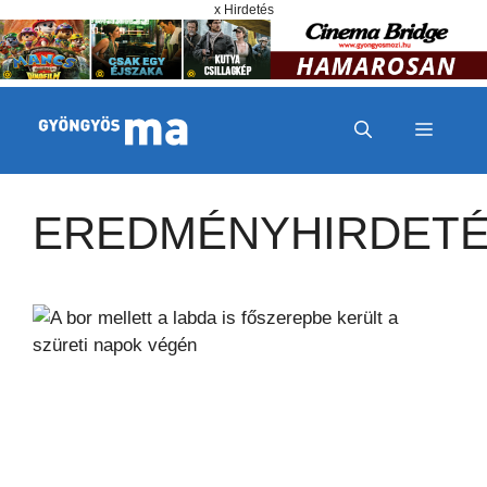
Megszakítás
Kilépés a tartalomba
x Hirdetés
MENÜ
EREDMÉNYHIRDET