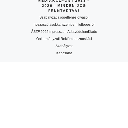
MÉDIAKÖZPONT 2023 –
2026 - MINDEN JOG
FENNTARTVA!
Szabályzat a jogellenes olvasói
hozzászólásokkal szembeni fellépésről
ÁSZF 2025
Impresszum
Adatvédelem
Kiadó
Önkormányzati Reklámhasznosítási
Szabályzat
Kapcsolat