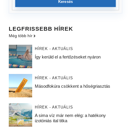
Keresés
LEGFRISSEBB HÍREK
Még több hír
HÍREK - AKTUÁLIS
Így kerüld el a fertőzéseket nyáron
HÍREK - AKTUÁLIS
Másodfokúra csökkent a hőségriasztás
HÍREK - AKTUÁLIS
A sima víz már nem elég: a hatékony
izotóniás ital titka