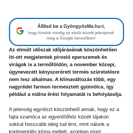
Állítsd be a GyöngyösMa.hu-t,
hogy híreink mindig az elsők között jelenjenek
meg a Google keresőben!
Az elmúlt időszak időjárásának köszönhetően
itt-ott megjelentek pirosló eperszemek és
virágok is a termőföldön, a november közepi,
úgynevezett kényszerérett termés szüretelésre
nem lesz alkalmas. A klímaváltozás több, egy
nagyrédei farmon termesztett gyümölcs, így
például a málna érési folyamatát is befolyásolja.
A jelenség egyrészt köszönhető annak, hogy ez a
fajta szamóca az egyenlítőhöz közeli tájakon
sokkal hosszabb ideig tud érni, mint nálunk a
kontinentális klíma mellett, azonban most