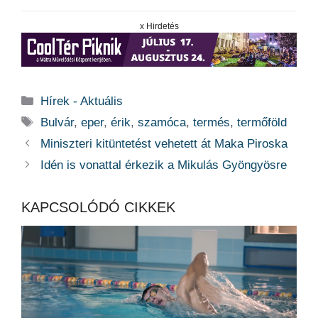
x Hirdetés
Kategória
Hírek - Aktuális
Címkék
Bulvár
,
eper
,
érik
,
szamóca
,
termés
,
termőföld
Miniszteri kitüntetést vehetett át Maka Piroska
Idén is vonattal érkezik a Mikulás Gyöngyösre
KAPCSOLÓDÓ CIKKEK