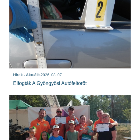
Hírek - Aktuális
2026. 08. 07.
Elfogták A Gyöngyösi Autófeltörőt