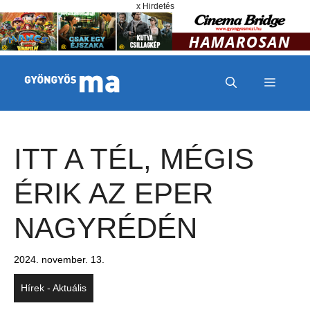
Megszakítás
Kilépés a tartalomba
x Hirdetés
MENÜ
ITT A TÉL, MÉGIS
ÉRIK AZ EPER
NAGYRÉDÉN
2024. november. 13.
Hírek - Aktuális