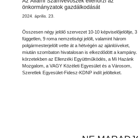
Az Állami Számvevőszék ellenőrzi az
önkormányzatok gazdálkodását
2024. április. 23.
Összesen négy jelölő szervezet 10-10 képviselőjelöltje, 3
független, 9 roma nemzetiségi jelölt, valamint három
polgármesterjelölt vette át a hétvégén az ajánlóíveket,
miután szombaton hivatalosan is elkezdődött a kampány.
körzetekben az Ellenzéki Együttműködés, a Mi Hazánk
Mozgalom, a VAGY Közéleti Egyesület és a Városom,
Szeretlek Egyesület-Fidesz-KDNP indít jelölteket.