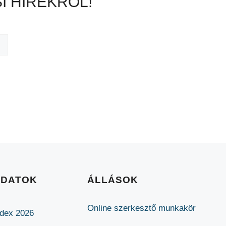
I HÍREKRŐL!
ADATOK
ÁLLÁSOK
Online szerkesztő munkakör
ódex 2026