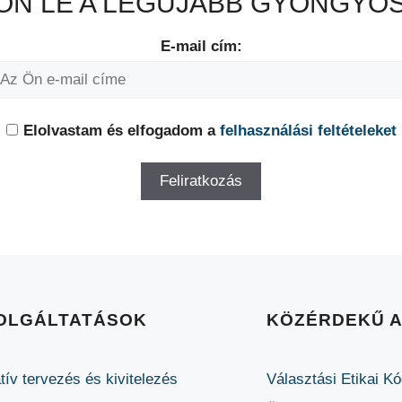
N LE A LEGÚJABB GYÖNGYÖS
E-mail cím:
Elolvastam és elfogadom a
felhasználási feltételeket
OLGÁLTATÁSOK
KÖZÉRDEKŰ 
tív tervezés és kivitelezés
Választási Etikai K