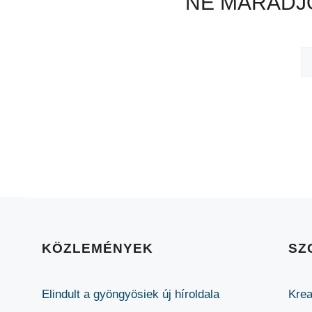
NE MARADJO
KÖZLEMÉNYEK
SZ
Elindult a gyöngyösiek új híroldala
Krea