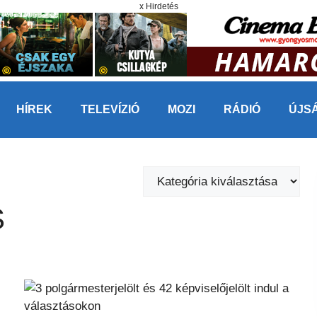
x Hirdetés
HÍREK
TELEVÍZIÓ
MOZI
RÁDIÓ
ÚJS
Kategóriák
S