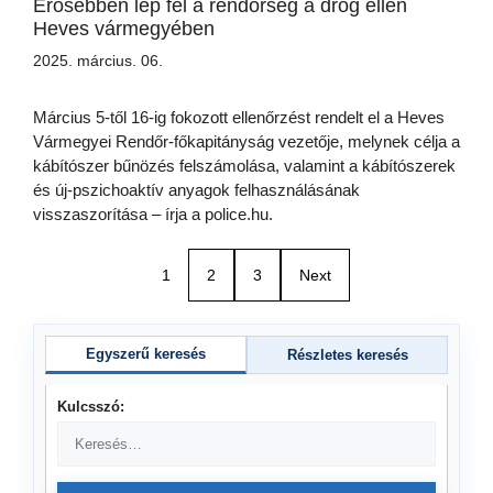
Erősebben lép fel a rendőrség a drog ellen
Heves vármegyében
2025. március. 06.
Március 5-től 16-ig fokozott ellenőrzést rendelt el a Heves
Vármegyei Rendőr-főkapitányság vezetője, melynek célja a
kábítószer bűnözés felszámolása, valamint a kábítószerek
és új-pszichoaktív anyagok felhasználásának
visszaszorítása – írja a police.hu.
1
2
3
Next
Egyszerű keresés
Részletes keresés
Kulcsszó: