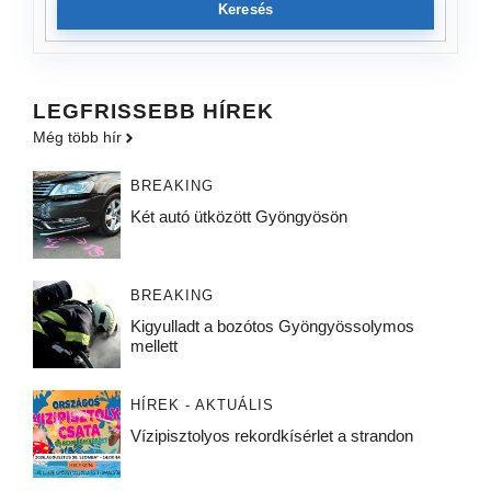
Keresés
LEGFRISSEBB HÍREK
Még több hír
BREAKING
Két autó ütközött Gyöngyösön
BREAKING
Kigyulladt a bozótos Gyöngyössolymos
mellett
HÍREK - AKTUÁLIS
Vízipisztolyos rekordkísérlet a strandon