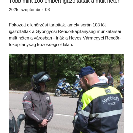
Több mint 100 embert igazoltattak a múlt héten
2025. szeptember. 03.
Fokozott ellenőrzést tartottak, amely során 103 főt
igazoltattak a Gyöngyösi Rendőrkapitányság munkatársai
múlt héten a városban - írják a Heves Vármegyei Rendőr-
főkapitányság közösségi oldalán.