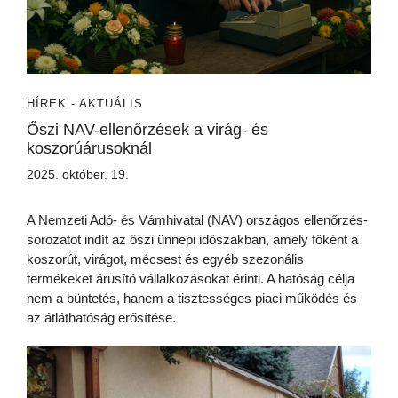
HÍREK - AKTUÁLIS
Őszi NAV-ellenőrzések a virág- és
koszorúárusoknál
2025. október. 19.
A Nemzeti Adó- és Vámhivatal (NAV) országos ellenőrzés-
sorozatot indít az őszi ünnepi időszakban, amely főként a
koszorút, virágot, mécsest és egyéb szezonális
termékeket árusító vállalkozásokat érinti. A hatóság célja
nem a büntetés, hanem a tisztességes piaci működés és
az átláthatóság erősítése.