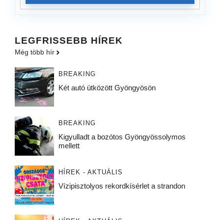
LEGFRISSEBB HÍREK
Még több hír
BREAKING
Két autó ütközött Gyöngyösön
BREAKING
Kigyulladt a bozótos Gyöngyössolymos
mellett
HÍREK - AKTUÁLIS
Vízipisztolyos rekordkísérlet a strandon