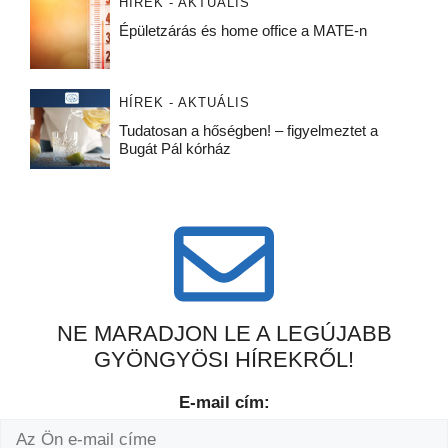
HÍREK - AKTUÁLIS
Épületzárás és home office a MATE-n
HÍREK - AKTUÁLIS
Tudatosan a hőségben! – figyelmeztet a
Bugát Pál kórház
NE MARADJON LE A LEGÚJABB
GYÖNGYÖSI HÍREKRŐL!
E-mail cím: