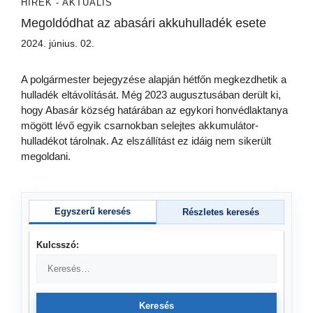
HÍREK - AKTUÁLIS
Megoldódhat az abasári akkuhulladék esete
2024. június. 02.
A polgármester bejegyzése alapján hétfőn megkezdhetik a
hulladék eltávolítását. Még 2023 augusztusában derült ki,
hogy Abasár község határában az egykori honvédlaktanya
mögött lévő egyik csarnokban selejtes akkumulátor-
hulladékot tárolnak. Az elszállítást ez idáig nem sikerült
megoldani.
Egyszerű keresés
Részletes keresés
Kulcsszó:
Keresés