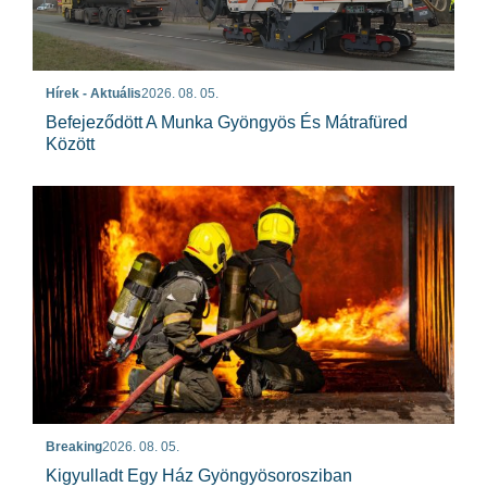
Hírek - Aktuális
2026. 08. 05.
Befejeződött A Munka Gyöngyös És Mátrafüred
Között
Breaking
2026. 08. 05.
Kigyulladt Egy Ház Gyöngyösorosziban