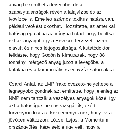
anyag bekerülhet a levegőbe, de a
szabálytalanságok révén a talajvízbe és az
ivóvízbe is. Emellett számos toxikus hatása van,
például vetélést okozhat. Hozzátette, az amerikai
hatóság épp abba az irányba halad, hogy betiltsa
ezt az anyagot, így a Hevesre tervezett üzem
elavult és nincs létjogosultsága. A kutatódoktor
felidézte, hogy Gödön is kimutatták, hogy 88
tonnányi mérgező anyag jutott a levegőbe, a
kutakba és a kommunális szennyvízcsatornákba.
Csárdi Antal, az LMP frakcióvezető-helyettese a
legnagyobb gondnak azt említette, hogy jelenleg az
NMP nem tartozik a veszélyes anyagok közé, így
azt a hatóságok nem is vizsgálják, ezért
törvénymódosítást kezdeményeznek, hogy ez a
jövőben változzon. Lőcsei Lajos, a Momentum
országgyűlési képviselője úgy véli, hogy a