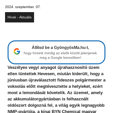
2024. szeptember. 07.
Hírek - Aktuális
Állítsd be a GyöngyösMa.hu-t,
hogy híreink mindig az elsők között jelenjenek
meg a Google keresőben!
Veszélyes vegyi anyagot újrahasznosító üzem
ellen tüntettek Hevesen, miután kiderült, hogy a
júniusban újraválasztott fideszes polgármester a
voksolás előtt megtévesztette a helyieket, ezért
most a lemondását követelik. Az üzemet, amely
az akkumulátorgyártásban is felhasznált
oldószert dolgozná fel, a világ egyik legnagyobb
NMP-gyártója, a kínai BYN Chemical magyar