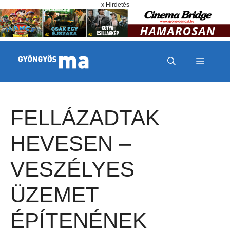
Megszakítás
Kilépés a tartalomba
x Hirdetés
MENÜ
FELLÁZADTAK
HEVESEN –
VESZÉLYES
ÜZEMET
ÉPÍTENÉNEK