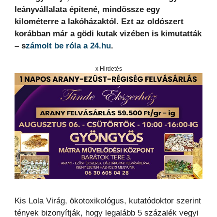
leányvállalata építené, mindössze egy
kilométerre a lakóházaktól. Ezt az oldószert
korábban már a gödi kutak vizében is kimutatták
–
s
zámolt be róla a 24.hu
.
x Hirdetés
Kis Lola Virág, ökotoxikológus, kutatódoktor szerint
tények bizonyítják, hogy legalább 5 százalék vegyi