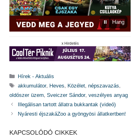
⏸
Hang
x Hirdetés
Kategória
Hírek - Aktuális
Címkék
akkumulátor
,
Heves
,
Közélet
,
népszavazás
,
oldószer üzem
,
Sveiczer Sándor
,
veszélyes anyag
Illegálisan tartott állatra bukkantak (videó)
Nyáresti éjszakáZoo a gyöngyösi állatkertben!
KAPCSOLÓDÓ CIKKEK