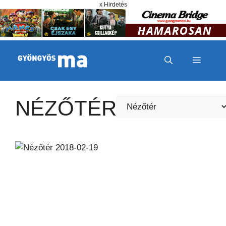
Megszakítás
Kilépés a tartalomba
x Hirdetés
MENÜ
NÉZŐTÉR
Kategóriák