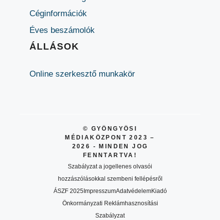
Céginformációk
Éves beszámolók
ÁLLÁSOK
Online szerkesztő munkakör
© GYÖNGYÖSI
MÉDIAKÖZPONT 2023 –
2026 - MINDEN JOG
FENNTARTVA!
Szabályzat a jogellenes olvasói
hozzászólásokkal szembeni fellépésről
ÁSZF 2025
Impresszum
Adatvédelem
Kiadó
Önkormányzati Reklámhasznosítási
Szabályzat