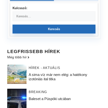
Kulcsszó:
Keresés
LEGFRISSEBB HÍREK
Még több hír
HÍREK - AKTUÁLIS
A sima víz már nem elég: a hatékony
izotóniás ital titka
BREAKING
Baleset a Püspöki utcában