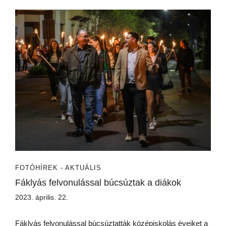
FOTÓ
HÍREK - AKTUÁLIS
Fáklyás felvonulással búcsúztak a diákok
2023. április. 22.
Fáklyás felvonulással búcsúztatták középiskolás éveiket a