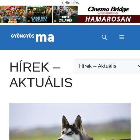
Megszakítás
Kilépés a tartalomba
x Hirdetés
MENÜ
HÍREK –
Kategóriák
AKTUÁLIS