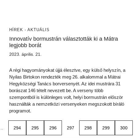
HÍREK - AKTUÁLIS
Innovatív bormustrán választották ki a Mátra
legjobb borát
2023. április. 21.
A régi hagyományokat újjá élesztve, egy külső helyszín, a
Nyilas Birtokon rendezték meg 26. alkalommal a Mátrai
Hegyközségi Tanács borversenyét. Az idei mustrára 31
borászat 146 tételt nevezett be. A verseny több
szempontból is különleges volt, helyi bormustrán először
használták a nemzetközi versenyeken megszokott bíráló
programot.
…
294
295
296
297
298
299
300