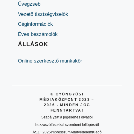
Üvegzseb
Vezető tisztségviselők
Céginformációk
Éves beszámolók
ÁLLÁSOK
Online szerkesztő munkakör
© GYÖNGYÖSI
MÉDIAKÖZPONT 2023 –
2026 - MINDEN JOG
FENNTARTVA!
Szabályzat a jogellenes olvasói
hozzászólásokkal szembeni fellépésről
ÁSZF 2025
Impresszum
Adatvédelem
Kiadó