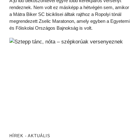
A jó idő beköszöntével egyre több kerékpáros versenyt
rendeznek. Nem volt ez másképp a hétvégén sem, amikor
a Mátra Biker SC biciklisei álltak rajthoz a Ropolyi tónál
megrendezett Zselic Maratonon, amely egyben a Egyetemi
és Főiskolai Országos Bajnokság is volt.
HÍREK - AKTUÁLIS