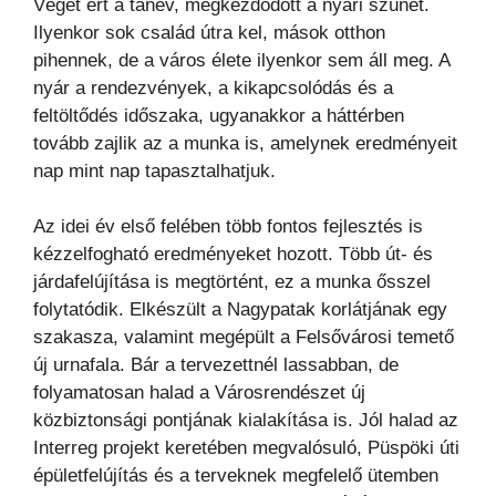
Véget ért a tanév, megkezdődött a nyári szünet.
Ilyenkor sok család útra kel, mások otthon
pihennek, de a város élete ilyenkor sem áll meg. A
nyár a rendezvények, a kikapcsolódás és a
feltöltődés időszaka, ugyanakkor a háttérben
tovább zajlik az a munka is, amelynek eredményeit
nap mint nap tapasztalhatjuk.
Az idei év első felében több fontos fejlesztés is
kézzelfogható eredményeket hozott. Több út- és
járdafelújítása is megtörtént, ez a munka ősszel
folytatódik. Elkészült a Nagypatak korlátjának egy
szakasza, valamint megépült a Felsővárosi temető
új urnafala. Bár a tervezettnél lassabban, de
folyamatosan halad a Városrendészet új
közbiztonsági pontjának kialakítása is. Jól halad az
Interreg projekt keretében megvalósuló, Püspöki úti
épületfelújítás és a terveknek megfelelő ütemben