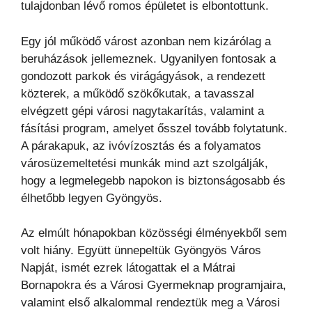
tulajdonban lévő romos épületet is elbontottunk.
Egy jól működő várost azonban nem kizárólag a
beruházások jellemeznek. Ugyanilyen fontosak a
gondozott parkok és virágágyások, a rendezett
közterek, a működő szökőkutak, a tavasszal
elvégzett gépi városi nagytakarítás, valamint a
fásítási program, amelyet ősszel tovább folytatunk.
A párakapuk, az ivóvízosztás és a folyamatos
városüzemeltetési munkák mind azt szolgálják,
hogy a legmelegebb napokon is biztonságosabb és
élhetőbb legyen Gyöngyös.
Az elmúlt hónapokban közösségi élményekből sem
volt hiány. Együtt ünnepeltük Gyöngyös Város
Napját, ismét ezrek látogattak el a Mátrai
Bornapokra és a Városi Gyermeknap programjaira,
valamint első alkalommal rendeztük meg a Városi