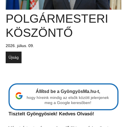
POLGÁRMESTERI
KÖSZÖNTŐ
2026. július. 09.
Újság
Állítsd be a GyöngyösMa.hu-t,
hogy híreink mindig az elsők között jelenjenek
meg a Google keresőben!
Tisztelt Gyöngyösiek! Kedves Olvasó!