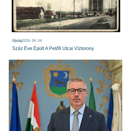
Újság
2026. 06. 04.
Száz Éve Épült A Petőfi Utcai Víztorony