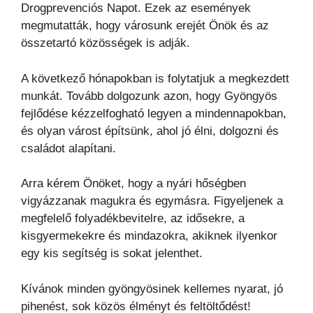
Drogprevenciós Napot. Ezek az események
megmutatták, hogy városunk erejét Önök és az
összetartó közösségek is adják.
A következő hónapokban is folytatjuk a megkezdett
munkát. Tovább dolgozunk azon, hogy Gyöngyös
fejlődése kézzelfogható legyen a mindennapokban,
és olyan várost építsünk, ahol jó élni, dolgozni és
családot alapítani.
Arra kérem Önöket, hogy a nyári hőségben
vigyázzanak magukra és egymásra. Figyeljenek a
megfelelő folyadékbevitelre, az idősekre, a
kisgyermekekre és mindazokra, akiknek ilyenkor
egy kis segítség is sokat jelenthet.
Kívánok minden gyöngyösinek kellemes nyarat, jó
pihenést, sok közös élményt és feltöltődést!