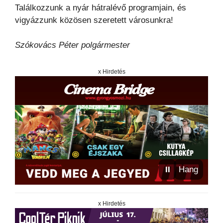
Találkozzunk a nyár hátralévő programjain, és
vigyázzunk közösen szeretett városunkra!
Szókovács Péter polgármester
x Hirdetés
⏸
Hang
x Hirdetés