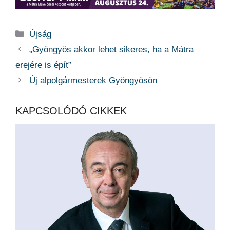
Kategória
Újság
„Gyöngyös akkor lehet sikeres, ha a Mátra
erejére is épít”
Új alpolgármesterek Gyöngyösön
KAPCSOLÓDÓ CIKKEK