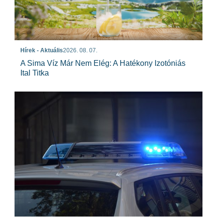
Hírek - Aktuális
2026. 08. 07.
A Sima Víz Már Nem Elég: A Hatékony Izotóniás
Ital Titka