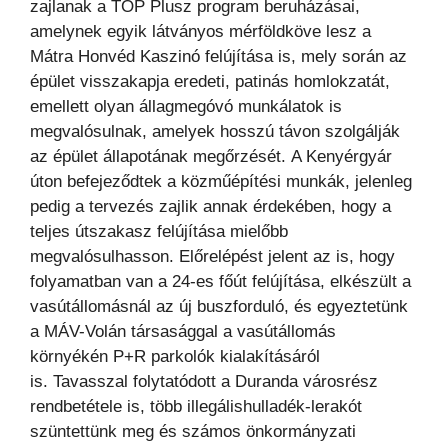
zajlanak a TOP Plusz program beruházásai,
amelynek egyik látványos mérföldköve lesz a
Mátra Honvéd Kaszinó felújítása is, mely során az
épület visszakapja eredeti, patinás homlokzatát,
emellett olyan állagmegóvó munkálatok is
megvalósulnak, amelyek hosszú távon szolgálják
az épület állapotának megőrzését. A Kenyérgyár
úton befejeződtek a közműépítési munkák, jelenleg
pedig a tervezés zajlik annak érdekében, hogy a
teljes útszakasz felújítása mielőbb
megvalósulhasson. Előrelépést jelent az is, hogy
folyamatban van a 24-es főút felújítása, elkészült a
vasútállomásnál az új buszforduló, és egyeztetünk
a MÁV-Volán társasággal a vasútállomás
környékén P+R parkolók kialakításáról
is. Tavasszal folytatódott a Duranda városrész
rendbetétele is, több illegálishulladék-lerakót
szüntettünk meg és számos önkormányzati