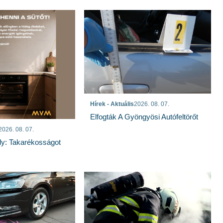
Hírek - Aktuális
2026. 08. 07.
Elfogták A Gyöngyösi Autófeltörőt
2026. 08. 07.
ly: Takarékosságot