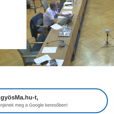
ngyösMa.hu-t,
elenjenek meg a Google keresőben!