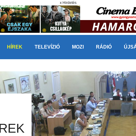
x Hirdetés
HÍREK
TELEVÍZIÓ
MOZI
RÁDIÓ
ÚJS
REK