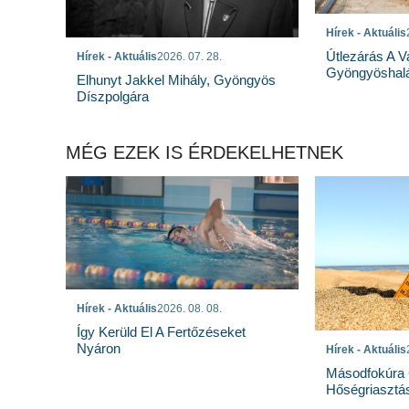
Hírek - Aktuális
Útlezárás A Va
Hírek - Aktuális
2026. 07. 28.
Gyöngyöshal
Elhunyt Jakkel Mihály, Gyöngyös
Díszpolgára
MÉG EZEK IS ÉRDEKELHETNEK
Hírek - Aktuális
2026. 08. 08.
Így Kerüld El A Fertőzéseket
Nyáron
Hírek - Aktuális
Másodfokúra 
Hőségriasztá