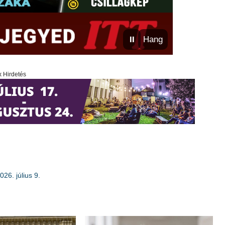
⏸
Hang
x Hirdetés
026. július 9.