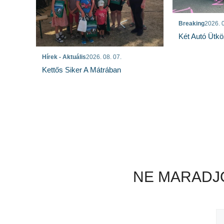
Breaking
2026. 0
Két Autó Ütk
Hírek - Aktuális
2026. 08. 07.
Kettős Siker A Mátrában
NE MARADJO