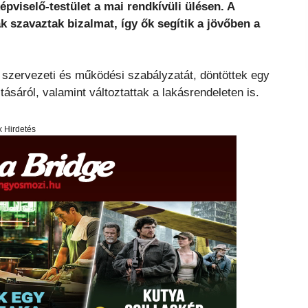
épviselő-testület a mai rendkívüli ülésen. A
k szavaztak bizalmat, így ők segítik a jövőben a
 szervezeti és működési szabályzatát, döntöttek egy
tásáról, valamint változtattak a lakásrendeleten is.
x Hirdetés