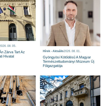
2026. 08. 05.
Hírek - Aktuális
2026. 08. 01.
n Zárva Tart Az
i Hivatal
Gyöngyösi Kötődésű A Magyar
Természettudományi Múzeum Új
Főigazgatója