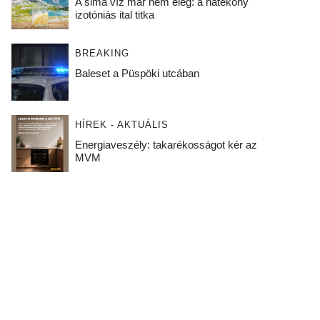
A sima víz már nem elég: a hatékony
izotóniás ital titka
BREAKING
Baleset a Püspöki utcában
HÍREK - AKTUÁLIS
Energiaveszély: takarékosságot kér az
MVM