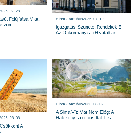
2026. 07. 28.
sút Felújítása Miatt
Hírek - Aktuális
2026. 07. 19.
ászon
Igazgatási Szünetet Rendeltek El
Az Önkormányzati Hivatalban
Hírek - Aktuális
2026. 08. 07.
A Sima Víz Már Nem Elég: A
Hatékony Izotóniás Ital Titka
2026. 08. 08.
Csökkent A
s