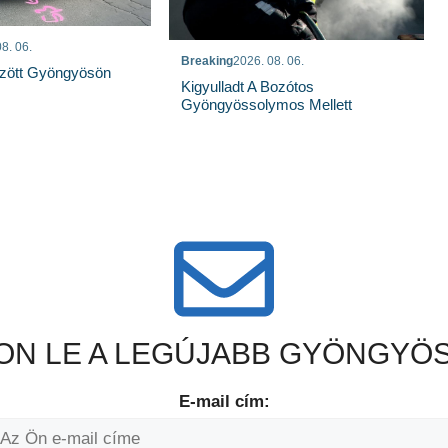
8. 06.
Breaking
2026. 08. 06.
özött Gyöngyösön
Kigyulladt A Bozótos
Gyöngyössolymos Mellett
N LE A LEGÚJABB GYÖNGYÖS
E-mail cím: