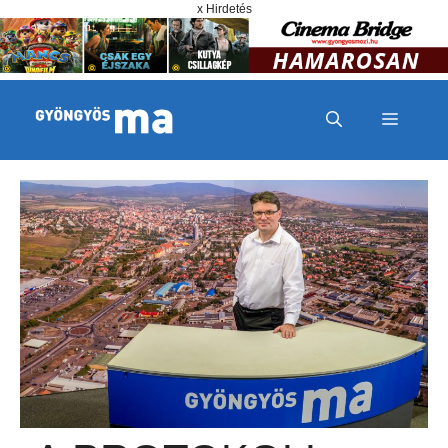
Megszakítás
Kilépés a tartalomba
x Hirdetés
MENÜ