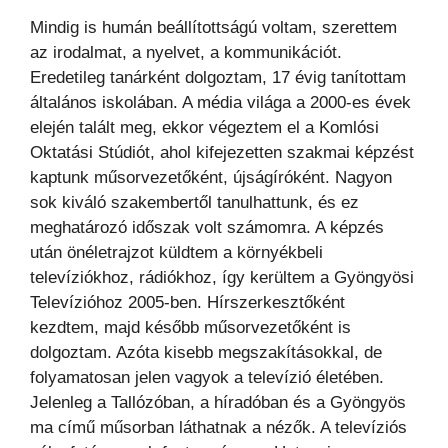
Mindig is humán beállítottságú voltam, szerettem
az irodalmat, a nyelvet, a kommunikációt.
Eredetileg tanárként dolgoztam, 17 évig tanítottam
általános iskolában. A média világa a 2000-es évek
elején talált meg, ekkor végeztem el a Komlósi
Oktatási Stúdiót, ahol kifejezetten szakmai képzést
kaptunk műsorvezetőként, újságíróként. Nagyon
sok kiváló szakembertől tanulhattunk, és ez
meghatározó időszak volt számomra. A képzés
után önéletrajzot küldtem a környékbeli
televíziókhoz, rádiókhoz, így kerültem a Gyöngyösi
Televízióhoz 2005-ben. Hírszerkesztőként
kezdtem, majd később műsorvezetőként is
dolgoztam. Azóta kisebb megszakításokkal, de
folyamatosan jelen vagyok a televízió életében.
Jelenleg a Tallózóban, a híradóban és a Gyöngyös
ma című műsorban láthatnak a nézők. A televíziós