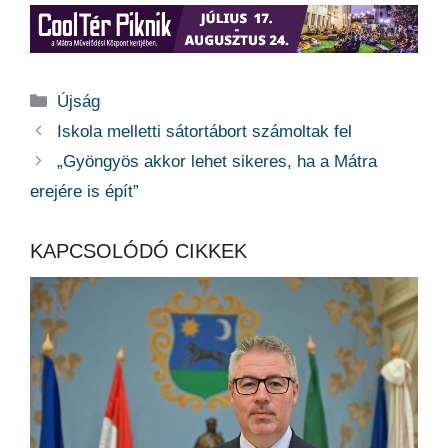
Kategória
Újság
Iskola melletti sátortábort számoltak fel
„Gyöngyös akkor lehet sikeres, ha a Mátra
erejére is épít”
KAPCSOLÓDÓ CIKKEK