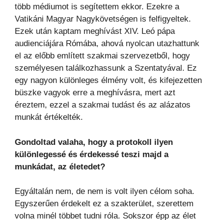
több médiumot is segítettem ekkor. Ezekre a
Vatikáni Magyar Nagykövetségen is felfigyeltek.
Ezek után kaptam meghívást XIV. Leó pápa
audienciájára Rómába, ahová nyolcan utazhattunk
el az előbb említett szakmai szervezetből, hogy
személyesen találkozhassunk a Szentatyával. Ez
egy nagyon különleges élmény volt, és kifejezetten
büszke vagyok erre a meghívásra, mert azt
éreztem, ezzel a szakmai tudást és az alázatos
munkát értékelték.
Gondoltad valaha, hogy a protokoll ilyen
különlegessé és érdekessé teszi majd a
munkádat, az életedet?
Egyáltalán nem, de nem is volt ilyen célom soha.
Egyszerűen érdekelt ez a szakterület, szerettem
volna minél többet tudni róla. Sokszor épp az élet