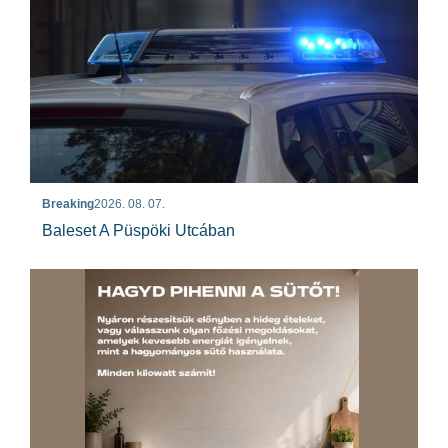
Breaking
2026. 08. 07.
Baleset A Püspöki Utcában