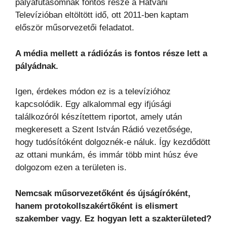
pályafutásomnak fontos része a Hatvani
Televízióban eltöltött idő, ott 2011-ben kaptam
először műsorvezetői feladatot.
A média mellett a rádiózás is fontos része lett a
pályádnak.
Igen, érdekes módon ez is a televízióhoz
kapcsolódik. Egy alkalommal egy ifjúsági
találkozóról készítettem riportot, amely után
megkeresett a Szent István Rádió vezetősége,
hogy tudósítóként dolgoznék-e náluk. Így kezdődött
az ottani munkám, és immár több mint húsz éve
dolgozom ezen a területen is.
Nemcsak műsorvezetőként és újságíróként,
hanem protokollszakértőként is elismert
szakember vagy. Ez hogyan lett a szakterületed?