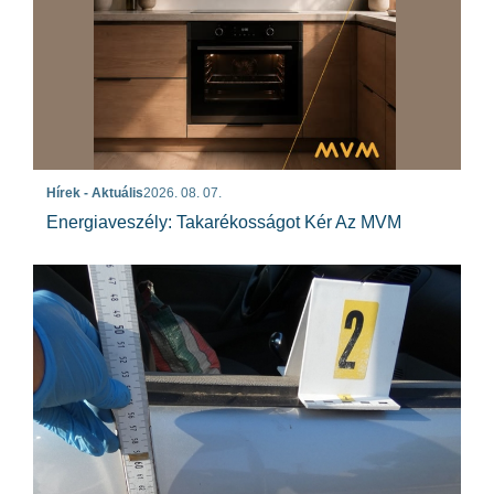
Hírek - Aktuális
2026. 08. 07.
Energiaveszély: Takarékosságot Kér Az MVM