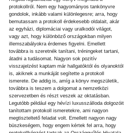
protokollról. Nem egy hagyományos tankönyvre
gondolok, inkább valami különlegesre; arra, hogy
bemutassam a protokoll érdekesebb oldalait, akár
az egyházi, diplomáciai vagy uralkodói világot,
vagy azt, hogy különböző országokban milyen
illemszabályokra érdemes figyelni. Emellett
továbbra is szeretnék tanítani, tréningeket tartani,
átadni a tudásomat. Nagyon sok pozitív
visszajelzést kaptam már hallgatóktól és olyanoktól
is, akiknek a munkáját segítette a protokoll
ismerete. De addig is, amíg a könyv megszületik,
továbbra is teszem a dolgomat a nemzetközi
szervezetben és részt veszek az oktatásban.
Legutóbb például egy hévízi luxusszálloda dolgozóit
tanítottam protokoll ismeretekre, ami nagyon
megtiszteltető feladat volt. Emellett nagyon nagy
büszkeségem, hogy engem kértek fel arra, hogy
protokollképzést tartsak az Országgyűlés Hivatala