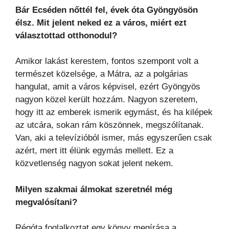
Bár Ecséden nőttél fel, évek óta Gyöngyösön
élsz. Mit jelent neked ez a város, miért ezt
választottad otthonodul?
Amikor lakást kerestem, fontos szempont volt a
természet közelsége, a Mátra, az a polgárias
hangulat, amit a város képvisel, ezért Gyöngyös
nagyon közel került hozzám. Nagyon szeretem,
hogy itt az emberek ismerik egymást, és ha kilépek
az utcára, sokan rám köszönnek, megszólítanak.
Van, aki a televízióból ismer, más egyszerűen csak
azért, mert itt élünk egymás mellett. Ez a
közvetlenség nagyon sokat jelent nekem.
Milyen szakmai álmokat szeretnél még
megvalósítani?
Régóta foglalkoztat egy könyv megírása a