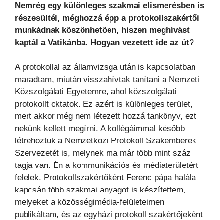
Nemrég egy különleges szakmai elismerésben is
részesültél, méghozzá épp a protokollszakértői
munkádnak köszönhetően, hiszen meghívást
kaptál a Vatikánba. Hogyan vezetett ide az út?
A protokollal az államvizsga után is kapcsolatban
maradtam, miután visszahívtak tanítani a Nemzeti
Közszolgálati Egyetemre, ahol közszolgálati
protokollt oktatok. Ez azért is különleges terület,
mert akkor még nem létezett hozzá tankönyv, ezt
nekünk kellett megírni. A kollégáimmal később
létrehoztuk a Nemzetközi Protokoll Szakemberek
Szervezetét is, melynek ma már több mint száz
tagja van. Én a kommunikációs és médiaterületért
felelek. Protokollszakértőként Ferenc pápa halála
kapcsán több szakmai anyagot is készítettem,
melyeket a közösségimédia-felületeimen
publikáltam, és az egyházi protokoll szakértőjeként