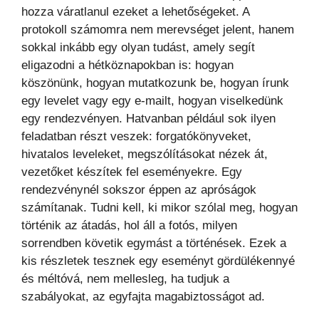
hozza váratlanul ezeket a lehetőségeket. A
protokoll számomra nem merevséget jelent, hanem
sokkal inkább egy olyan tudást, amely segít
eligazodni a hétköznapokban is: hogyan
köszönünk, hogyan mutatkozunk be, hogyan írunk
egy levelet vagy egy e-mailt, hogyan viselkedünk
egy rendezvényen. Hatvanban például sok ilyen
feladatban részt veszek: forgatókönyveket,
hivatalos leveleket, megszólításokat nézek át,
vezetőket készítek fel eseményekre. Egy
rendezvénynél sokszor éppen az apróságok
számítanak. Tudni kell, ki mikor szólal meg, hogyan
történik az átadás, hol áll a fotós, milyen
sorrendben követik egymást a történések. Ezek a
kis részletek tesznek egy eseményt gördülékennyé
és méltóvá, nem mellesleg, ha tudjuk a
szabályokat, az egyfajta magabiztosságot ad.