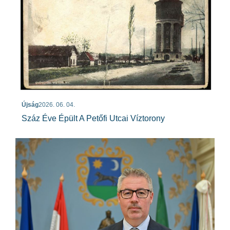
Újság
2026. 06. 04.
Száz Éve Épült A Petőfi Utcai Víztorony