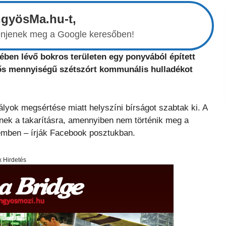
ngyösMa.hu-t,
elenjenek meg a Google keresőben!
lében lévő bokros területen egy ponyvából épített
entős mennyiségű szétszórt kommunális hulladékot
lyok megsértése miatt helyszíni bírságot szabtak ki. A
nek a takarításra, amennyiben nem történik meg a
zemben – írják Facebook posztukban.
x Hirdetés