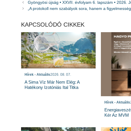
Gyöngyösi újság • XXVII. évfolyam 6. lapszám • 2026. J
„A protokoll nem szabályok sora, hanem a figyelmesség 
KAPCSOLÓDÓ CIKKEK
Hírek - Aktuális
2026. 08. 07.
A Sima Víz Már Nem Elég: A
Hatékony Izotóniás Ital Titka
Hírek - Aktuális
Energiaveszé
Kér Az MVM