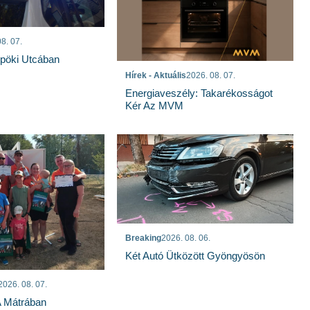
8. 07.
spöki Utcában
Hírek - Aktuális
2026. 08. 07.
Energiaveszély: Takarékosságot
Kér Az MVM
Breaking
2026. 08. 06.
Két Autó Ütközött Gyöngyösön
2026. 08. 07.
A Mátrában