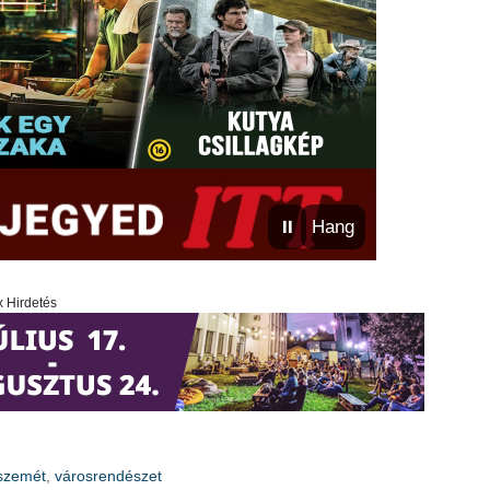
⏸
Hang
x Hirdetés
szemét
,
városrendészet