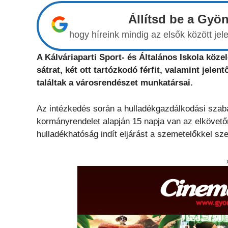
Állítsd be a Gyö
hogy híreink mindig az elsők között j
A Kálváriaparti Sport- és Általános Iskola köze
sátrat, két ott tartózkodó férfit, valamint jel
találtak a városrendészet munkatársai.
Az intézkedés során a hulladékgazdálkodási szabá
kormányrendelet alapján 15 napja van az elkövető
hulladékhatóság indít eljárást a szemetelőkkel s