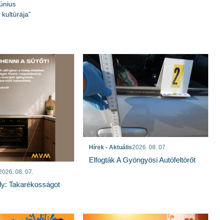
únius
kultúrája”
Hírek - Aktuális
2026. 08. 07.
Elfogták A Gyöngyösi Autófeltörőt
2026. 08. 07.
ly: Takarékosságot