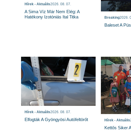
Hírek - Aktuális
2026. 08. 07.
A Sima Víz Már Nem Elég: A
Hatékony Izotóniás Ital Titka
Breaking
2026. 0
Baleset A Pü
Hírek - Aktuális
2026. 08. 07.
Elfogták A Gyöngyösi Autófeltörőt
Hírek - Aktuális
Kettős Siker 