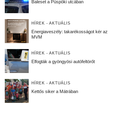
Baleset a Püspöki utcában
HÍREK - AKTUÁLIS
Energiaveszély: takarékosságot kér az
MVM
HÍREK - AKTUÁLIS
Elfogták a gyöngyösi autófeltörőt
HÍREK - AKTUÁLIS
Kettős siker a Mátrában