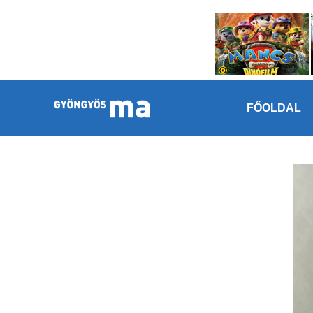
Megszakítás
Kilépés a tartalomba
FŐOLDAL