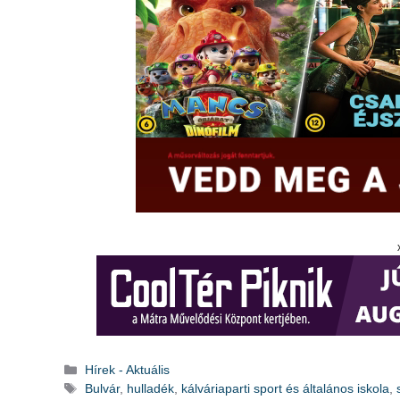
Kategória
Hírek - Aktuális
Címkék
Bulvár
,
hulladék
,
kálváriaparti sport és általános iskola
,