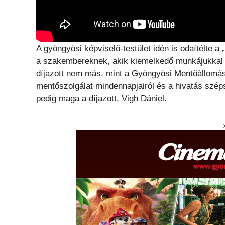
A gyöngyösi képviselő-testület idén is odaítélte
a szakembereknek, akik kiemelkedő munkájukkal s
díjazott nem más, mint a Gyöngyösi Mentőállomás á
mentőszolgálat mindennapjairól és a hivatás szé
pedig maga a díjazott, Vigh Dániel.