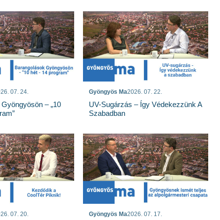
26. 07. 24.
Gyöngyös Ma
2026. 07. 22.
 Gyöngyösön – „10
UV-Sugárzás – Így Védekezzünk A
gram”
Szabadban
26. 07. 20.
Gyöngyös Ma
2026. 07. 17.