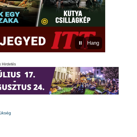
⏸
Hang
x Hirdetés
zükség