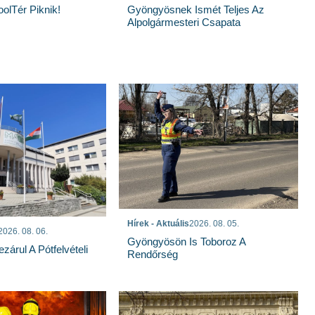
olTér Piknik!
Gyöngyösnek Ismét Teljes Az
Alpolgármesteri Csapata
Hírek - Aktuális
2026. 08. 05.
2026. 08. 06.
Gyöngyösön Is Toboroz A
árul A Pótfelvételi
Rendőrség