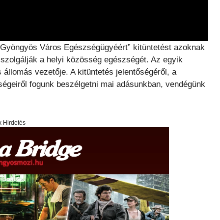
 a „Gyöngyös Város Egészségügyéért” kitüntetést azoknak
zolgálják a helyi közösség egészségét. Az egyik
llomás vezetője. A kitüntetés jelentőségéről, a
pségeiről fogunk beszélgetni mai adásunkban, vendégünk
x Hirdetés