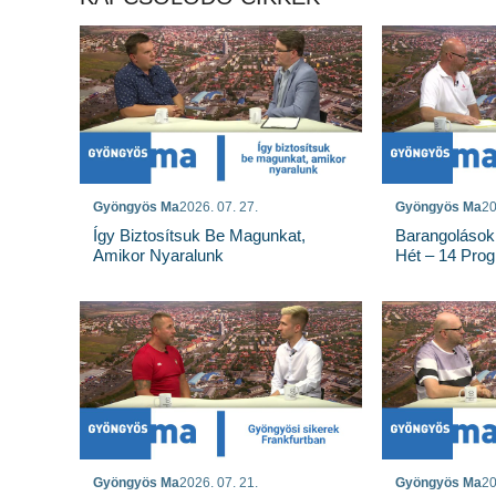
Gyöngyös Ma
2026. 07. 27.
Gyöngyös Ma
20
Így Biztosítsuk Be Magunkat,
Barangolások
Amikor Nyaralunk
Hét – 14 Pro
Gyöngyös Ma
2026. 07. 21.
Gyöngyös Ma
20