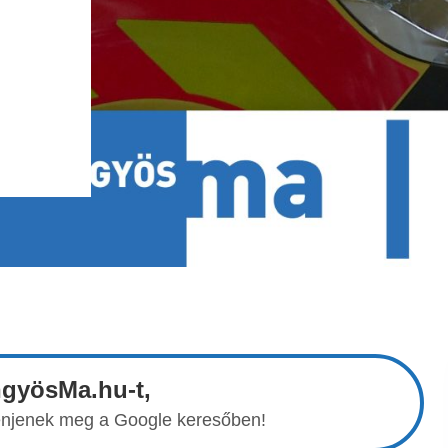
ngyösMa.hu-t,
elenjenek meg a Google keresőben!