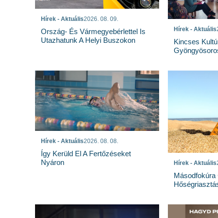
Hírek - Aktuális
2026. 08. 09.
Hírek - Aktuális
Ország- És Vármegyebérlettel Is
Utazhatunk A Helyi Buszokon
Kincses Kultú
Gyöngyösoro
Hírek - Aktuális
2026. 08. 08.
Így Kerüld El A Fertőzéseket
Nyáron
Hírek - Aktuális
Másodfokúra 
Hőségriasztá