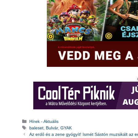
Kategória
Hírek - Aktuális
Címkék
baleset
,
Bulvár
,
GYAK
Az erdő és a zene gyógyít! Ismét Sástón muzsikált az e