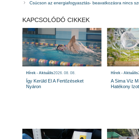
Csúcson az energiafogyasztás- beavatkozásra nincs s
KAPCSOLÓDÓ CIKKEK
Hírek - Aktuális
Hírek - Aktuális
2026. 08. 08.
A Sima Víz M
Így Kerüld El A Fertőzéseket
Hatékony Izotó
Nyáron