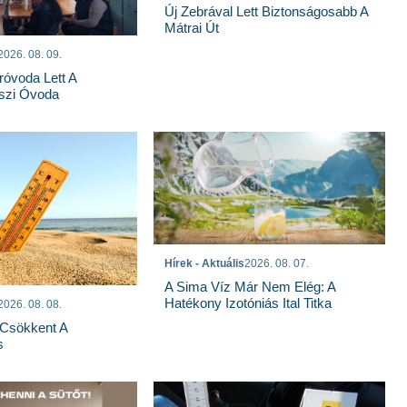
Új Zebrával Lett Biztonságosabb A
Mátrai Út
2026. 08. 09.
róvoda Lett A
szi Óvoda
Hírek - Aktuális
2026. 08. 07.
A Sima Víz Már Nem Elég: A
Hatékony Izotóniás Ital Titka
2026. 08. 08.
Csökkent A
s