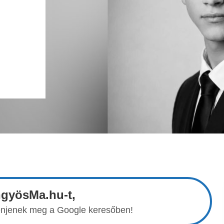
ngyösMa.hu-t,
elenjenek meg a Google keresőben!