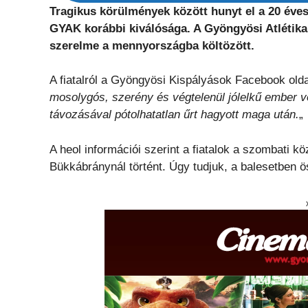
Tragikus körülmények között hunyt el a 20 éve
GYAK korábbi kiválósága. A Gyöngyösi Atlétikai 
szerelme a mennyországba költözött.
A fiatalról a Gyöngyösi Kispályások Facebook old
mosolygós, szerény és végtelenül jólelkű ember v
távozásával pótolhatatlan űrt hagyott maga után.
„
A heol információi szerint a fiatalok a szombati k
Bükkábránynál történt. Úgy tudjuk, a balesetben 