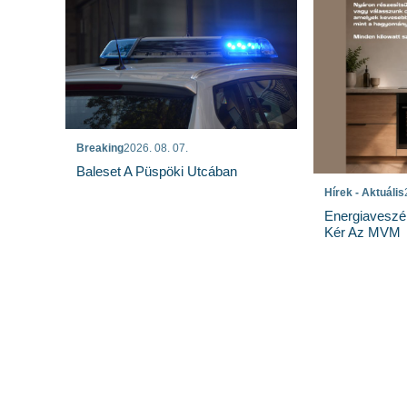
Breaking
2026. 08. 07.
Baleset A Püspöki Utcában
Hírek - Aktuális
Energiaveszé
Kér Az MVM