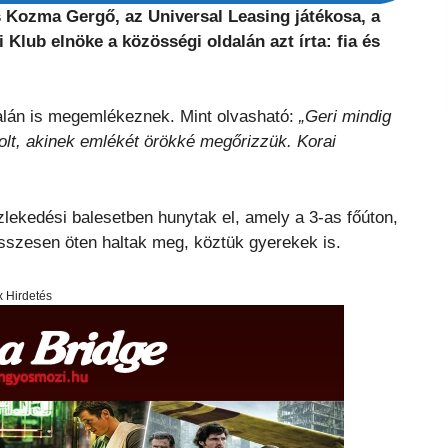
s Kozma Gergő, az Universal Leasing játékosa, a
Klub elnöke a közösségi oldalán azt írta: fia és
alán is megemlékeznek. Mint olvasható:
„Geri mindig
olt, akinek emlékét örökké megőrizzük. Korai
özlekedési balesetben hunytak el, amely a 3-as főúton,
összesen öten haltak meg, köztük gyerekek is.
x Hirdetés