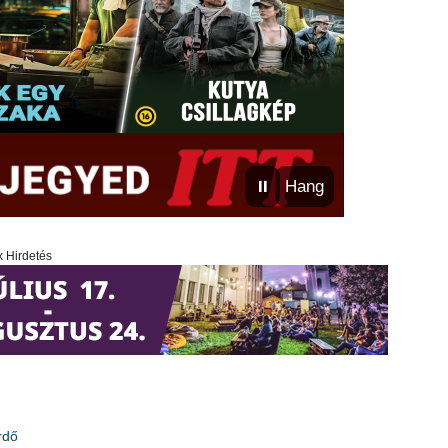
⏸
Hang
x Hirdetés
rdő