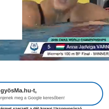
ngyösMa.hu-t,
elenjenek meg a Google keresőben!
érmet szerzett a dél-koreai Uszonyosúszó