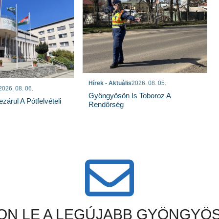
Hírek - Aktuális
2026. 08. 05.
2026. 08. 06.
Gyöngyösön Is Toboroz A
árul A Pótfelvételi
Rendőrség
N LE A LEGÚJABB GYÖNGYÖS