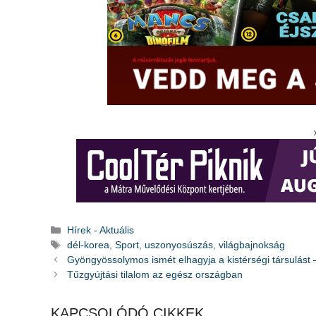
Kategória
Hírek - Aktuális
Címkék
dél-korea
,
Sport
,
uszonyosúszás
,
világbajnokság
Gyöngyössolymos ismét elhagyja a kistérségi társulást –
Tűzgyújtási tilalom az egész országban
KAPCSOLÓDÓ CIKKEK