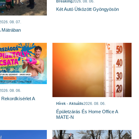
Breaking
2026. 08. 06.
Két Autó Ütközött Gyöngyösön
2026. 08. 07.
A Mátrában
2026. 08. 06.
s Rekordkísérlet A
Hírek - Aktuális
2026. 08. 06.
Épületzárás És Home Office A
MATE-N