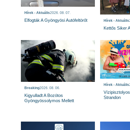
Hírek - Aktuális
2026. 08. 07.
Elfogták A Gyöngyösi Autófeltörőt
Hírek - Aktuális
Kettős Siker 
Hírek - Aktuális
Breaking
2026. 08. 06.
Vízipisztolyo
Kigyulladt A Bozótos
Strandon
Gyöngyössolymos Mellett