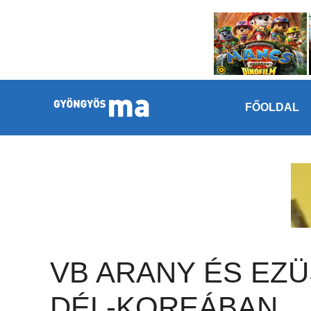
Megszakítás
Kilépés a tartalomba
FŐOLDAL
VB ARANY ÉS EZÜ
DÉL-KOREÁBAN