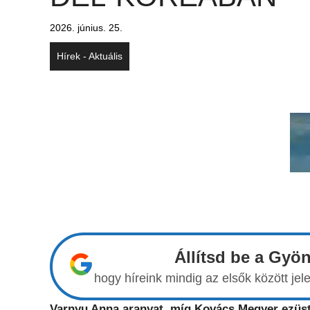
2026. június. 25.
Hírek - Aktuális
Állítsd be a Gyö
hogy híreink mindig az elsők között j
Varnyu Anna aranyat, míg Kovács Megyer ezüst