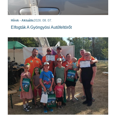
Hírek - Aktuális
2026. 08. 07.
Elfogták A Gyöngyösi Autófeltörőt