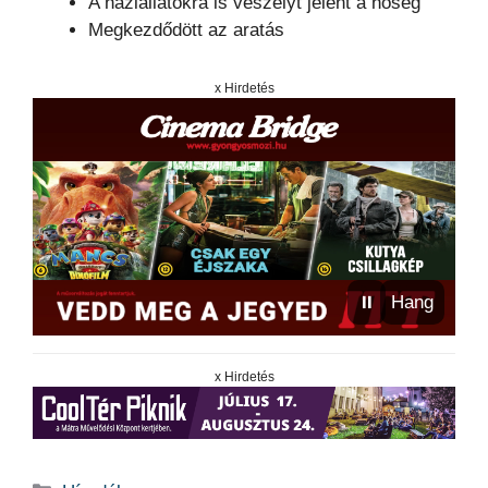
A háziállatokra is veszélyt jelent a hőség
Megkezdődött az aratás
x Hirdetés
⏸
Hang
x Hirdetés