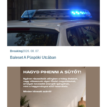
Breaking
2026. 08. 07.
Baleset A Püspöki Utcában