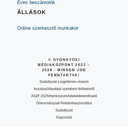
Éves beszámolók
ÁLLÁSOK
Online szerkesztő munkakör
© GYÖNGYÖSI
MÉDIAKÖZPONT 2023 –
2026 - MINDEN JOG
FENNTARTVA!
Szabályzat a jogellenes olvasói
hozzászólásokkal szembeni fellépésről
ÁSZF 2025
Impresszum
Adatvédelem
Kiadó
Önkormányzati Reklámhasznosítási
Szabályzat
Kapcsolat