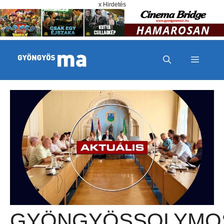
Megszakítás
Kilépés a tartalomba
x Hirdetés
MENÜ
GYÖNGYÖSSOLYMO