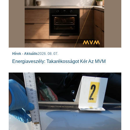
Hírek - Aktuális
2026. 08. 07.
Energiaveszély: Takarékosságot Kér Az MVM