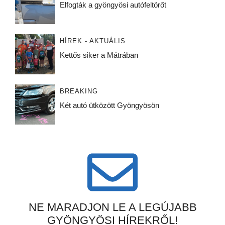
Elfogták a gyöngyösi autófeltörőt
HÍREK - AKTUÁLIS
Kettős siker a Mátrában
BREAKING
Két autó ütközött Gyöngyösön
NE MARADJON LE A LEGÚJABB
GYÖNGYÖSI HÍREKRŐL!