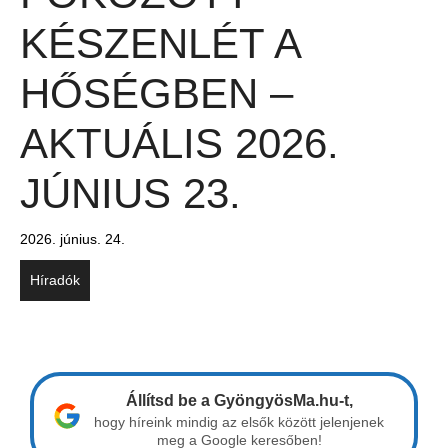
KÉSZENLÉT A
HŐSÉGBEN –
AKTUÁLIS 2026.
JÚNIUS 23.
2026. június. 24.
Híradók
Állítsd be a GyöngyösMa.hu-t,
hogy híreink mindig az elsők között jelenjenek
meg a Google keresőben!