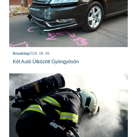
Breaking
2026. 08. 06.
Két Autó Ütközött Gyöngyösön