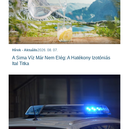
Hírek - Aktuális
2026. 08. 07.
A Sima Víz Már Nem Elég: A Hatékony Izotóniás
Ital Titka