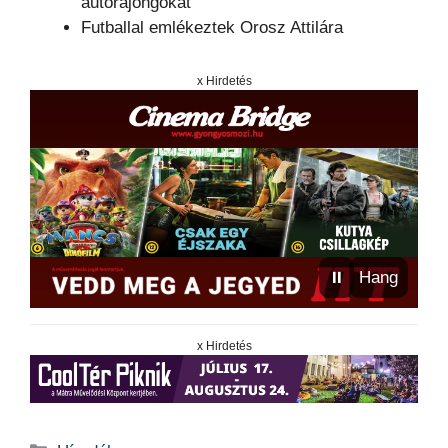
autórajongókat
Futballal emlékeztek Orosz Attilára
x Hirdetés
⏸
Hang
x Hirdetés