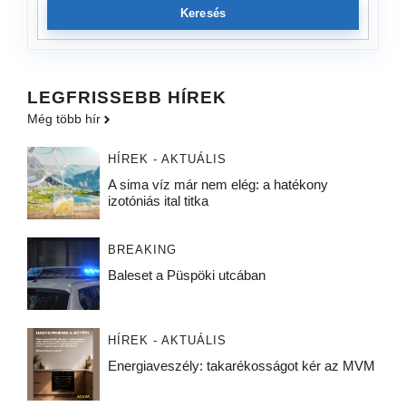
Keresés
LEGFRISSEBB HÍREK
Még több hír
HÍREK - AKTUÁLIS
A sima víz már nem elég: a hatékony
izotóniás ital titka
BREAKING
Baleset a Püspöki utcában
HÍREK - AKTUÁLIS
Energiaveszély: takarékosságot kér az MVM