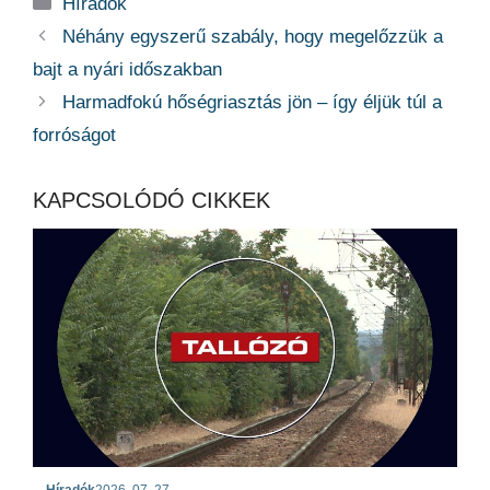
Kategória
Híradók
Néhány egyszerű szabály, hogy megelőzzük a
bajt a nyári időszakban
Harmadfokú hőségriasztás jön – így éljük túl a
forróságot
KAPCSOLÓDÓ CIKKEK