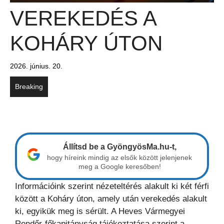
VEREKEDÉS A
KOHÁRY ÚTON
2026. június. 20.
Breaking
Állítsd be a GyöngyösMa.hu-t,
hogy híreink mindig az elsők között jelenjenek
meg a Google keresőben!
Információink szerint nézeteltérés alakult ki két férfi
között a Koháry úton, amely után verekedés alakult
ki, egyikük meg is sérült. A Heves Vármegyei
Rendőr-főkapitányság tájékoztatása szerint a