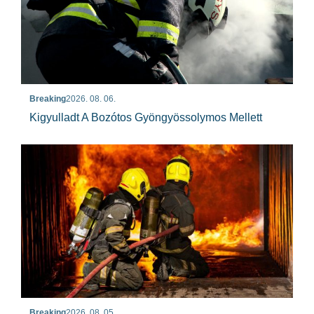
Breaking
2026. 08. 06.
Kigyulladt A Bozótos Gyöngyössolymos Mellett
Breaking
2026. 08. 05.