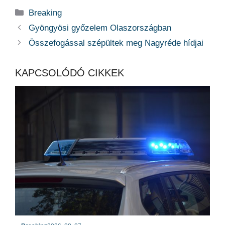
Kategória
Breaking
Gyöngyösi győzelem Olaszországban
Összefogással szépültek meg Nagyréde hídjai
KAPCSOLÓDÓ CIKKEK