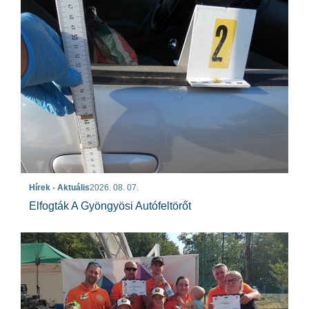
Hírek - Aktuális
2026. 08. 07.
Elfogták A Gyöngyösi Autófeltörőt