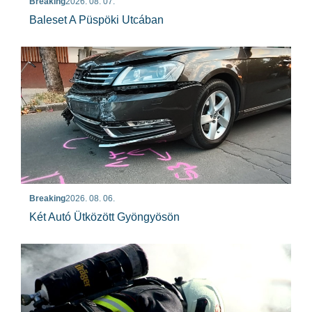
Breaking
2026. 08. 07.
Baleset A Püspöki Utcában
Breaking
2026. 08. 06.
Két Autó Ütközött Gyöngyösön