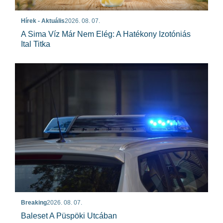
Hírek - Aktuális
2026. 08. 07.
A Sima Víz Már Nem Elég: A Hatékony Izotóniás
Ital Titka
Breaking
2026. 08. 07.
Baleset A Püspöki Utcában