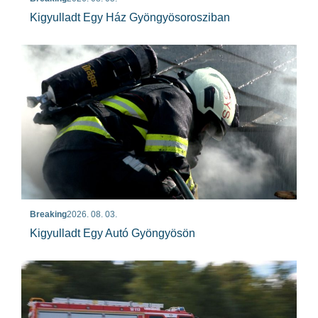
Kigyulladt Egy Ház Gyöngyösorosziban
Breaking
2026. 08. 03.
Kigyulladt Egy Autó Gyöngyösön