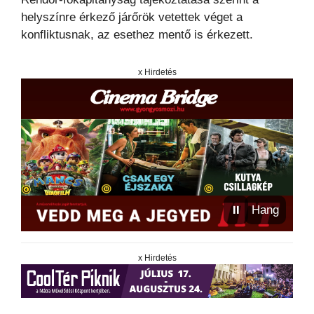
helyszínre érkező járőrök vetettek véget a
konfliktusnak, az esethez mentő is érkezett.
x Hirdetés
⏸
Hang
x Hirdetés