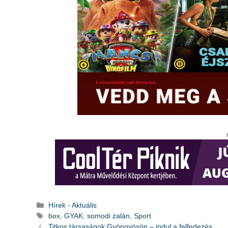
Kategória
Hírek - Aktuális
Címkék
box
,
GYAK
,
somodi zalán
,
Sport
Titkos társaságok Gyöngyösön – indul a felfedezés