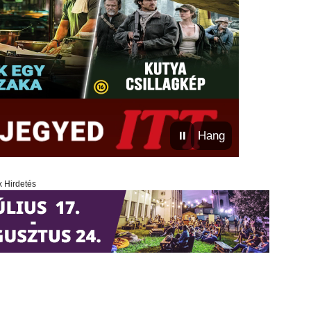
⏸
Hang
x Hirdetés