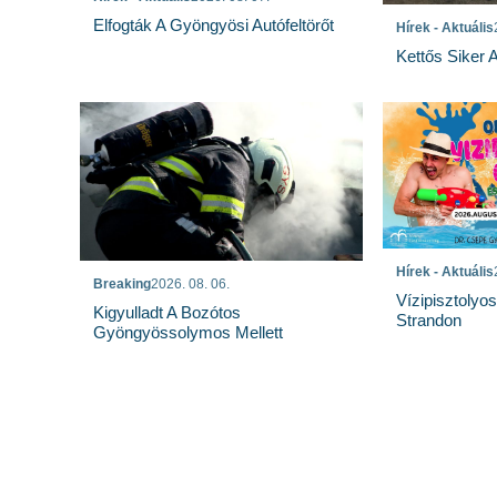
Elfogták A Gyöngyösi Autófeltörőt
Hírek - Aktuális
Kettős Siker 
Hírek - Aktuális
Breaking
2026. 08. 06.
Vízipisztolyo
Kigyulladt A Bozótos
Strandon
Gyöngyössolymos Mellett