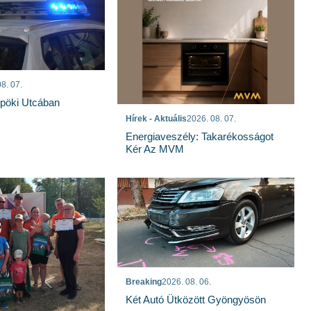
8. 07.
spöki Utcában
Hírek - Aktuális
2026. 08. 07.
Energiaveszély: Takarékosságot
Kér Az MVM
Breaking
2026. 08. 06.
Két Autó Ütközött Gyöngyösön