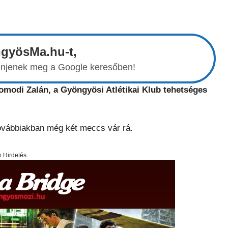
ngyösMa.hu-t,
elenjenek meg a Google keresőben!
omodi Zalán, a Gyöngyösi Atlétikai Klub tehetséges
 továbbiakban még két meccs vár rá.
x Hirdetés