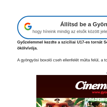
Állítsd be a Gyö
hogy híreink mindig az elsők között j
Győzelemmel kezdte a szicíliai U17-es tornát S
ökölvívója.
A gyöngyösi boxoló cseh ellenfelét múlta felül, a