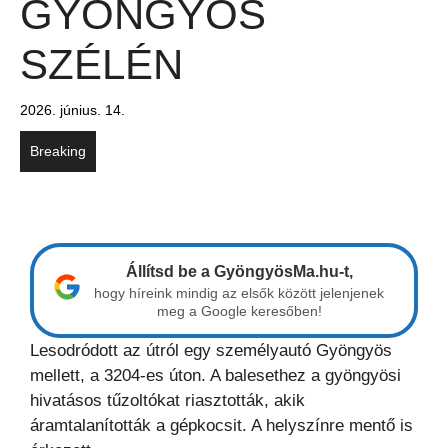
GYÖNGYÖS
SZÉLÉN
2026. június. 14.
Breaking
Állítsd be a GyöngyösMa.hu-t,
hogy híreink mindig az elsők között jelenjenek
meg a Google keresőben!
Lesodródott az útról egy személyautó Gyöngyös
mellett, a 3204-es úton. A balesethez a gyöngyösi
hivatásos tűzoltókat riasztották, akik
áramtalanították a gépkocsit. A helyszínre mentő is