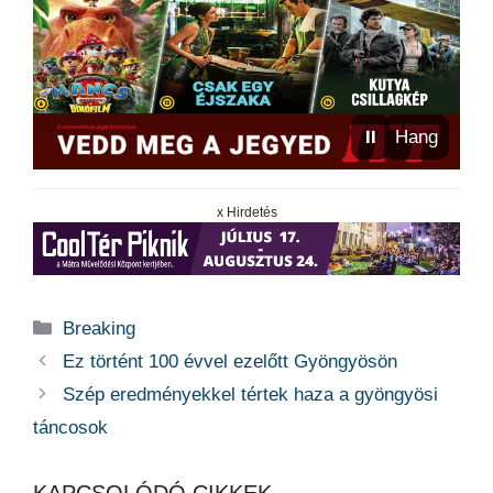
⏸
Hang
x Hirdetés
Kategória
Breaking
Ez történt 100 évvel ezelőtt Gyöngyösön
Szép eredményekkel tértek haza a gyöngyösi
táncosok
KAPCSOLÓDÓ CIKKEK