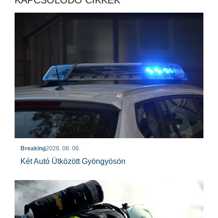
Breaking
2026. 08. 06.
Két Autó Ütközött Gyöngyösön