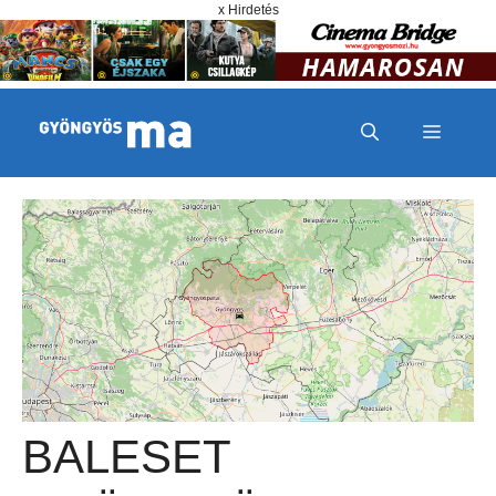
Megszakítás
Kilépés a tartalomba
x Hirdetés
MENÜ
BALESET