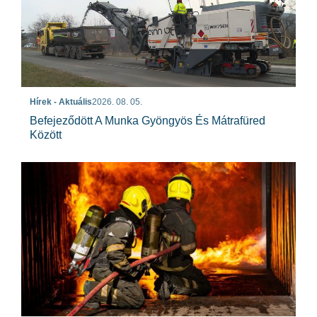
Hírek - Aktuális
2026. 08. 05.
Befejeződött A Munka Gyöngyös És Mátrafüred
Között