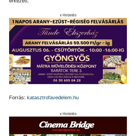
érkezett.
x Hirdetés
Forrás:
katasztrofavedelem.hu
x Hirdetés