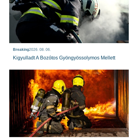
Breaking
2026. 08. 06.
Kigyulladt A Bozótos Gyöngyössolymos Mellett