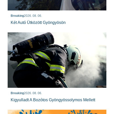
Breaking
2026. 08. 06.
Két Autó Ütközött Gyöngyösön
Breaking
2026. 08. 06.
Kigyulladt A Bozótos Gyöngyössolymos Mellett