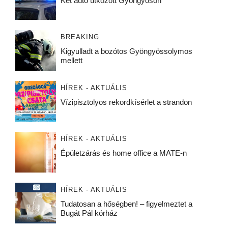
Két autó ütközött Gyöngyösön
BREAKING
Kigyulladt a bozótos Gyöngyössolymos
mellett
HÍREK - AKTUÁLIS
Vízipisztolyos rekordkísérlet a strandon
HÍREK - AKTUÁLIS
Épületzárás és home office a MATE-n
HÍREK - AKTUÁLIS
Tudatosan a hőségben! – figyelmeztet a
Bugát Pál kórház