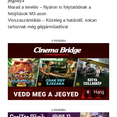
jégpálya
Marad a terelés – Nyáron is folytatódnak a
felújítások M3-ason
Visszaszámlálás – Közeleg a határidő, sokan
tartoznak még gépjárműadóval
x Hirdetés
⏸
Hang
x Hirdetés