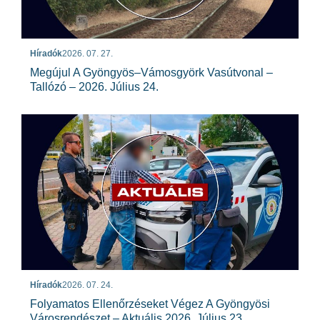
Híradók
2026. 07. 27.
Megújul A Gyöngyös–Vámosgyörk Vasútvonal –
Tallózó – 2026. Július 24.
Híradók
2026. 07. 24.
Folyamatos Ellenőrzéseket Végez A Gyöngyösi
Városrendészet – Aktuális 2026. Július 23.