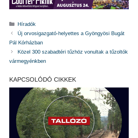
Kategória
Híradók
Új orvosigazgató-helyettes a Gyöngyösi Bugát
Pál Kórházban
Közel 300 szabadtéri tűzhöz vonultak a tűzoltók
vármegyénkben
KAPCSOLÓDÓ CIKKEK