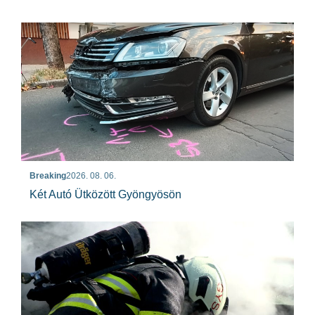
Breaking
2026. 08. 06.
Két Autó Ütközött Gyöngyösön