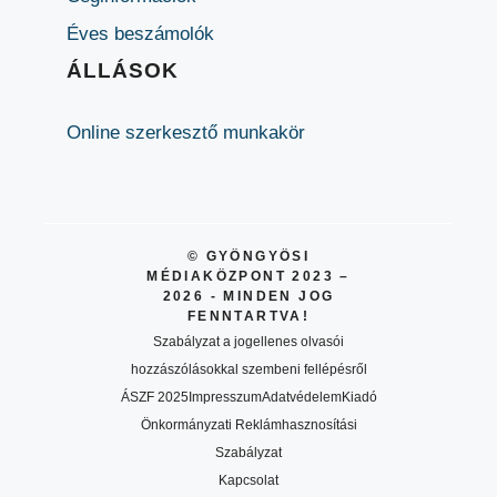
Éves beszámolók
ÁLLÁSOK
Online szerkesztő munkakör
© GYÖNGYÖSI
MÉDIAKÖZPONT 2023 –
2026 - MINDEN JOG
FENNTARTVA!
Szabályzat a jogellenes olvasói
hozzászólásokkal szembeni fellépésről
ÁSZF 2025
Impresszum
Adatvédelem
Kiadó
Önkormányzati Reklámhasznosítási
Szabályzat
Kapcsolat