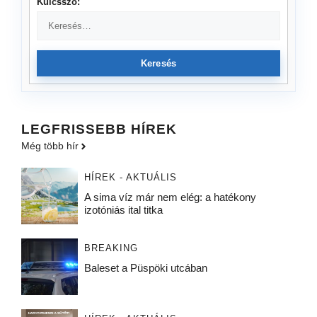
Kulcsszó:
Keresés
LEGFRISSEBB HÍREK
Még több hír
HÍREK - AKTUÁLIS
A sima víz már nem elég: a hatékony
izotóniás ital titka
BREAKING
Baleset a Püspöki utcában