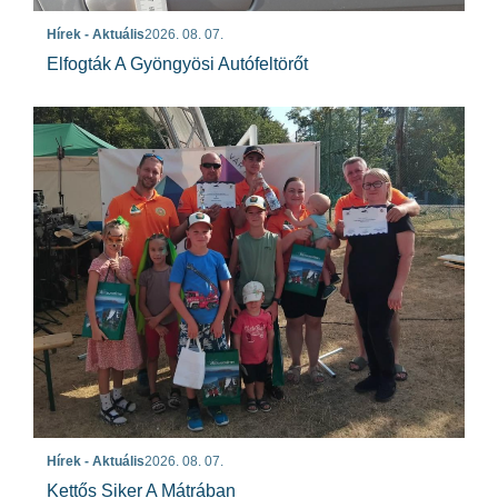
Hírek - Aktuális
2026. 08. 07.
Elfogták A Gyöngyösi Autófeltörőt
Hírek - Aktuális
2026. 08. 07.
Kettős Siker A Mátrában