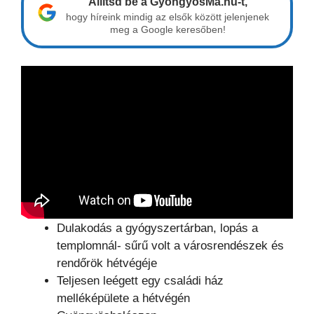
Állítsd be a GyöngyösMa.hu-t,
hogy híreink mindig az elsők között jelenjenek
meg a Google keresőben!
Dulakodás a gyógyszertárban, lopás a
templomnál- sűrű volt a városrendészek és
rendőrök hétvégéje
Teljesen leégett egy családi ház
melléképülete a hétvégén