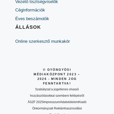
Vezető tisztségviselők
Céginformációk
Éves beszámolók
ÁLLÁSOK
Online szerkesztő munkakör
© GYÖNGYÖSI
MÉDIAKÖZPONT 2023 –
2026 - MINDEN JOG
FENNTARTVA!
Szabályzat a jogellenes olvasói
hozzászólásokkal szembeni fellépésről
ÁSZF 2025
Impresszum
Adatvédelem
Kiadó
Önkormányzati Reklámhasznosítási