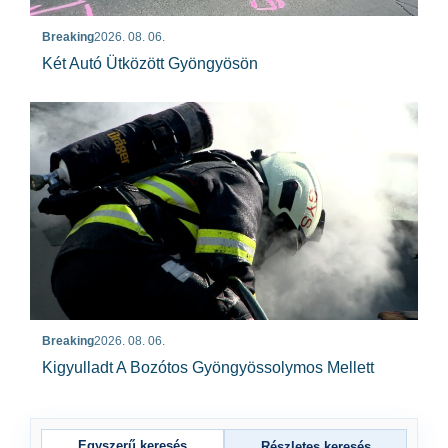
Breaking
2026. 08. 06.
Két Autó Ütközött Gyöngyösön
Breaking
2026. 08. 06.
Kigyulladt A Bozótos Gyöngyössolymos Mellett
Egyszerű keresés
Részletes keresés