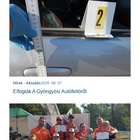
Hírek - Aktuális
2026. 08. 07.
Elfogták A Gyöngyösi Autófeltörőt