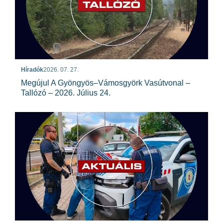
Híradók
2026. 07. 27.
Megújul A Gyöngyös–Vámosgyörk Vasútvonal –
Tallózó – 2026. Július 24.