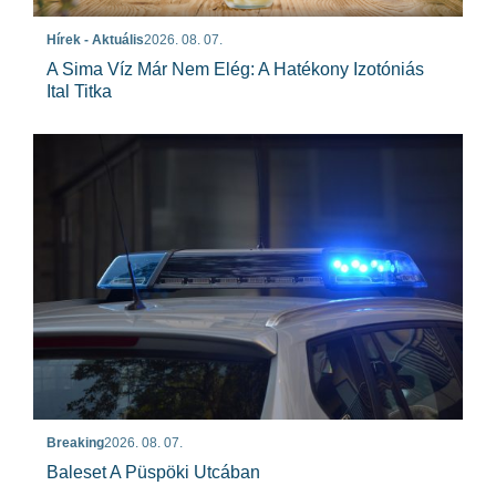
Hírek - Aktuális
2026. 08. 07.
A Sima Víz Már Nem Elég: A Hatékony Izotóniás
Ital Titka
Breaking
2026. 08. 07.
Baleset A Püspöki Utcában