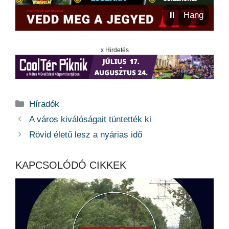
⏸
Hang
x Hirdetés
Kategória
Híradók
A város kiválóságait tüntették ki
Rövid életű lesz a nyárias idő
KAPCSOLÓDÓ CIKKEK