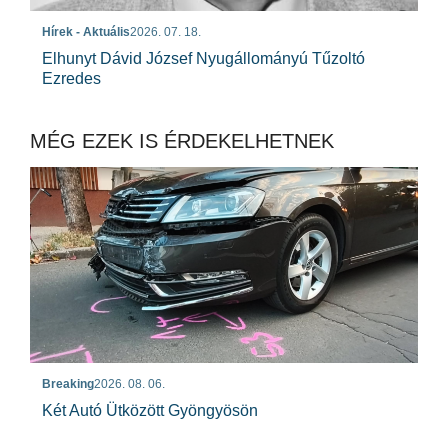
Hírek - Aktuális
2026. 07. 18.
Elhunyt Dávid József Nyugállományú Tűzoltó
Ezredes
MÉG EZEK IS ÉRDEKELHETNEK
Breaking
2026. 08. 06.
Két Autó Ütközött Gyöngyösön