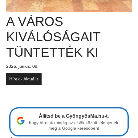
A VÁROS
KIVÁLÓSÁGAIT
TÜNTETTÉK KI
2026. június. 09.
Hírek - Aktuális
Állítsd be a GyöngyösMa.hu-t,
hogy híreink mindig az elsők között jelenjenek
meg a Google keresőben!