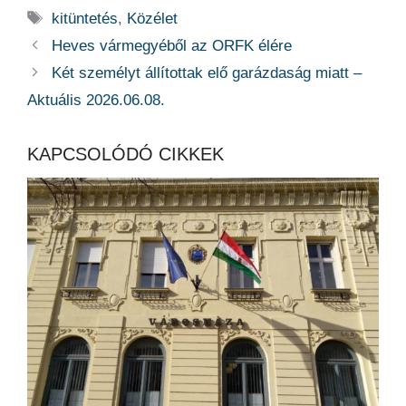
Címkék
kitüntetés
,
Közélet
Heves vármegyéből az ORFK élére
Két személyt állítottak elő garázdaság miatt –
Aktuális 2026.06.08.
KAPCSOLÓDÓ CIKKEK