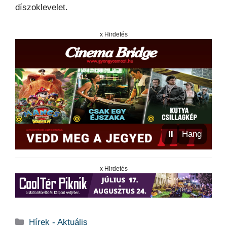
díszoklevelet.
x Hirdetés
⏸
Hang
x Hirdetés
Kategória
Hírek - Aktuális