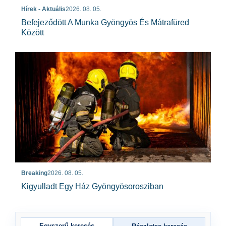
Hírek - Aktuális
2026. 08. 05.
Befejeződött A Munka Gyöngyös És Mátrafüred
Között
Breaking
2026. 08. 05.
Kigyulladt Egy Ház Gyöngyösorosziban
Egyszerű keresés