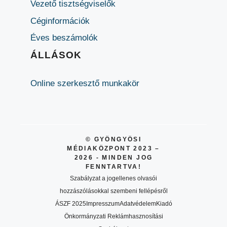
Vezető tisztségviselők
Céginformációk
Éves beszámolók
ÁLLÁSOK
Online szerkesztő munkakör
© GYÖNGYÖSI
MÉDIAKÖZPONT 2023 –
2026 - MINDEN JOG
FENNTARTVA!
Szabályzat a jogellenes olvasói
hozzászólásokkal szembeni fellépésről
ÁSZF 2025
Impresszum
Adatvédelem
Kiadó
Önkormányzati Reklámhasznosítási