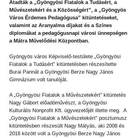
Átadták a „Gyöngyösi Fiatalok a Tudásért, a
Művészetekért és a Közösségért”, a „Gyöngyös
Város Érdemes Pedagógusa” kitüntetéseket,
valamint az Aranyalma díjakat és a Színes
diplomákat a pedagógusnapi városi ünnepségen
a Mátra Művelődési Központban.
Gyöngyös város Képviselő-testülete „Gyöngyösi
Fiatalok a Tudásért” kitüntetésben részesítette
Burai Pannát a Gyöngyösi Berze Nagy János
Gimnázium volt tanulóját.
A „Gyöngyösi Fiatalok a Művészetekért” kitüntetés
Nagy Gábort előadóművészt, a Gyöngyösi
Kulturális Nonprofit Kft. ügyvezetőjét illette meg. A
„Gyöngyösi Fiatalok a Művészetekért” posztumusz
kitüntetésben részesült Nagy Mátyás, aki 2008 és
2016 között volt a Gyöngyösi Berze Nagy János