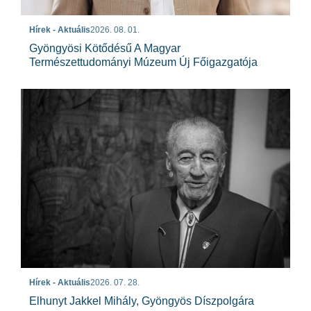
Hírek - Aktuális
2026. 08. 01.
Gyöngyösi Kötődésű A Magyar
Természettudományi Múzeum Új Főigazgatója
Hírek - Aktuális
2026. 07. 28.
Elhunyt Jakkel Mihály, Gyöngyös Díszpolgára