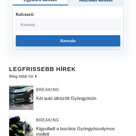
Részletes keresés
Kulcsszó:
Keresés
LEGFRISSEBB HÍREK
Még több hír
BREAKING
Két autó ütközött Gyöngyösön
BREAKING
Kigyulladt a bozótos Gyöngyössolymos
mellett