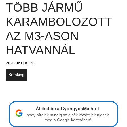
TÖBB JÁRMŰ
KARAMBOLOZOTT
AZ M3-ASON
HATVANNÁL
2026. május. 26.
Breaking
Állítsd be a GyöngyösMa.hu-t,
hogy híreink mindig az elsők között jelenjenek
meg a Google keresőben!