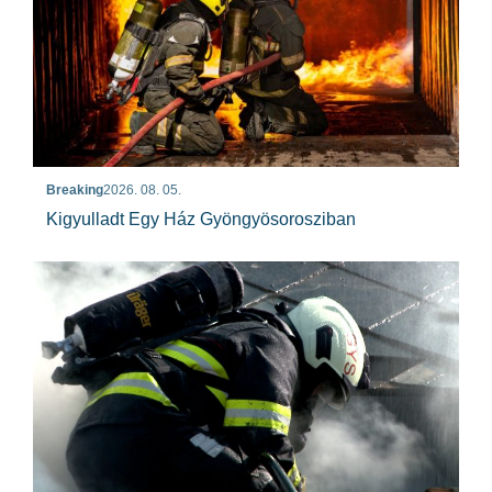
Breaking
2026. 08. 05.
Kigyulladt Egy Ház Gyöngyösorosziban