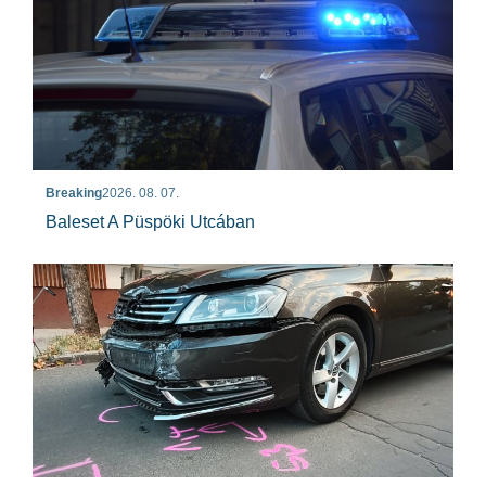
Breaking
2026. 08. 07.
Baleset A Püspöki Utcában