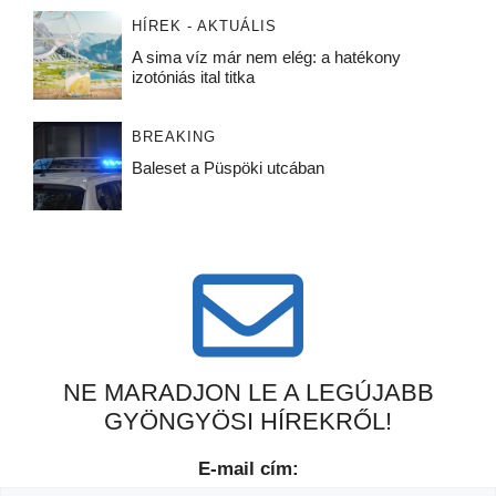
HÍREK - AKTUÁLIS
A sima víz már nem elég: a hatékony
izotóniás ital titka
BREAKING
Baleset a Püspöki utcában
NE MARADJON LE A LEGÚJABB
GYÖNGYÖSI HÍREKRŐL!
E-mail cím: