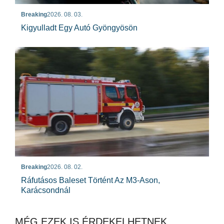
Breaking
2026. 08. 03.
Kigyulladt Egy Autó Gyöngyösön
Breaking
2026. 08. 02.
Ráfutásos Baleset Történt Az M3-Ason,
Karácsondnál
MÉG EZEK IS ÉRDEKELHETNEK