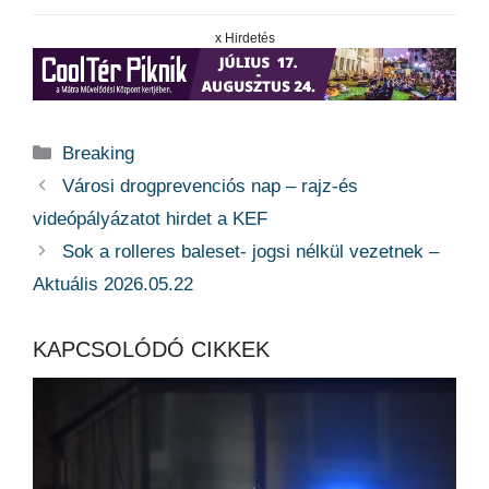
x Hirdetés
Kategória
Breaking
Városi drogprevenciós nap – rajz-és
videópályázatot hirdet a KEF
Sok a rolleres baleset- jogsi nélkül vezetnek –
Aktuális 2026.05.22
KAPCSOLÓDÓ CIKKEK