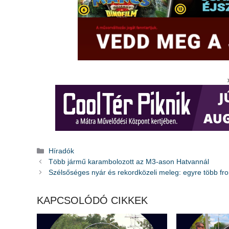
Kategória
Híradók
Több jármű karambolozott az M3-ason Hatvannál
Szélsőséges nyár és rekordközeli meleg: egyre több fr
KAPCSOLÓDÓ CIKKEK