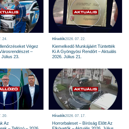
. 24.
Híradók
2026. 07. 22.
llenőrzéseket Végez
Kiemelkedő Munkájáért Tüntették
Városrendészet –
Ki A Gyöngyösi Rendőrt – Aktuális
 Július 23.
2026. Július 21.
. 20.
Híradók
2026. 07. 17.
ak Az
Horrorbaleset – Bíróság Előtt Az
rek – Tallózó – 2026.
Elkövetők – Aktuális 2026. Július