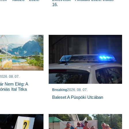
16.
2026. 08. 07.
ár Nem Elég: A
niás Ital Titka
Breaking
2026. 08. 07.
Baleset A Püspöki Utcában