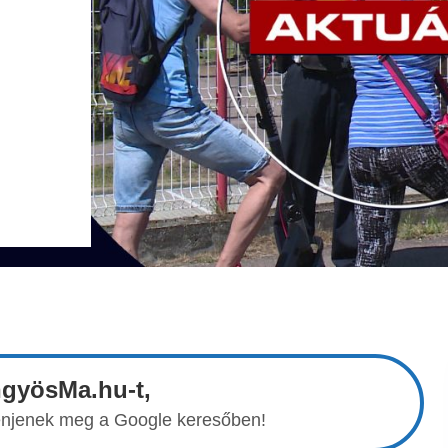
ngyösMa.hu-t,
elenjenek meg a Google keresőben!