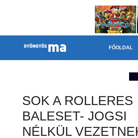
Megszakítás
Kilépés a tartalomba
FŐOLDAL
SOK A ROLLERES
BALESET- JOGSI
NÉLKÜL VEZETNE