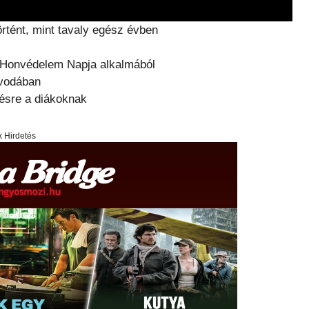
rtént, mint tavaly egész évben
 Honvédelem Napja alkalmából
óvodában
nésre a diákoknak
x Hirdetés