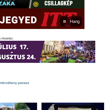
⏸
Hang
x Hirdetés
ontérzékeny panasz