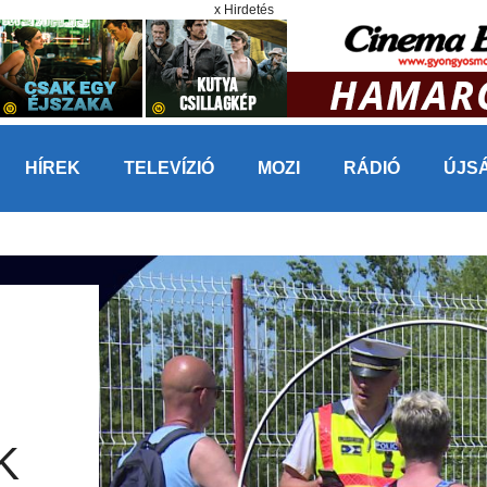
x Hirdetés
HÍREK
TELEVÍZIÓ
MOZI
RÁDIÓ
ÚJS
K