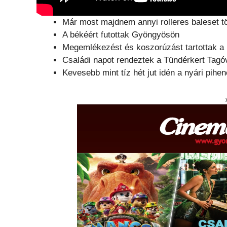
Már most majdnem annyi rolleres baleset tö
A békéért futottak Gyöngyösön
Megemlékezést és koszorúzást tartottak a
Családi napot rendeztek a Tündérkert Tag
Kevesebb mint tíz hét jut idén a nyári pihe