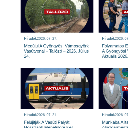
Híradók
2026. 07. 27.
Híradók
2026. 07
Megújul A Gyöngyös–Vámosgyörk
Folyamatos E
Vasútvonal – Tallózó – 2026. Július
A Gyöngyösi 
24.
Aktuális 2026.
Híradók
2026. 07. 21.
Híradók
2026. 07
Felújítják A Vasúti Pályát,
Munkába Állt
Hosszabb Menetidőre Kell
Alpolgármeste