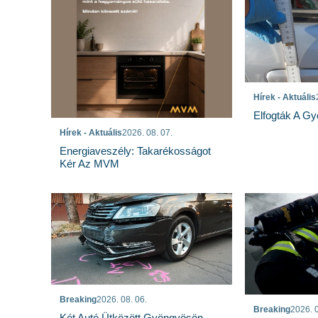
Hírek - Aktuális
Elfogták A Gy
Hírek - Aktuális
2026. 08. 07.
Energiaveszély: Takarékosságot
Kér Az MVM
Breaking
2026. 08. 06.
Breaking
2026. 0
Két Autó Ütközött Gyöngyösön