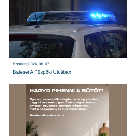
Breaking
2026. 08. 07.
Baleset A Püspöki Utcában