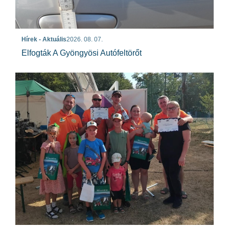
Hírek - Aktuális
2026. 08. 07.
Elfogták A Gyöngyösi Autófeltörőt