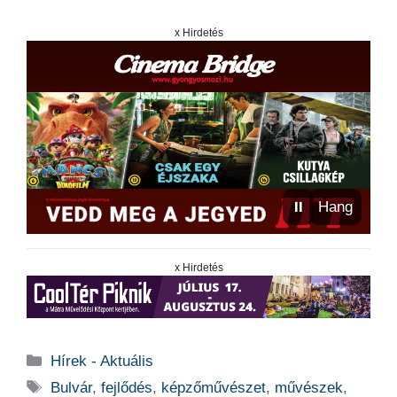
x Hirdetés
⏸
Hang
x Hirdetés
Kategória
Hírek - Aktuális
Címkék
Bulvár
,
fejlődés
,
képzőművészet
,
művészek
,