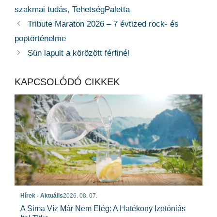
szakmai tudás
,
TehetségPaletta
Tribute Maraton 2026 – 7 évtized rock- és
poptörténelme
Sün lapult a körözött férfinél
KAPCSOLÓDÓ CIKKEK
Hírek - Aktuális
2026. 08. 07.
A Sima Víz Már Nem Elég: A Hatékony Izotóniás