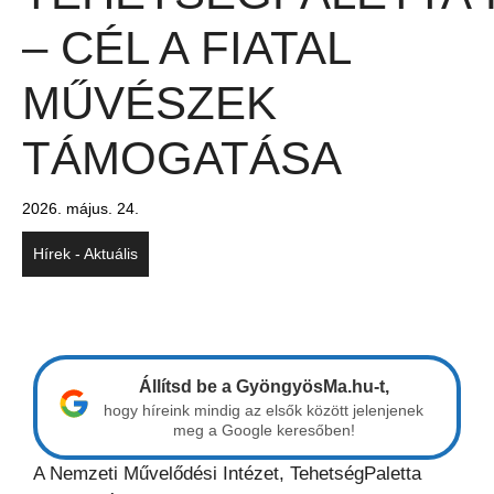
– CÉL A FIATAL
MŰVÉSZEK
TÁMOGATÁSA
2026. május. 24.
Hírek - Aktuális
Állítsd be a GyöngyösMa.hu-t,
hogy híreink mindig az elsők között jelenjenek
meg a Google keresőben!
A Nemzeti Művelődési Intézet, TehetségPaletta