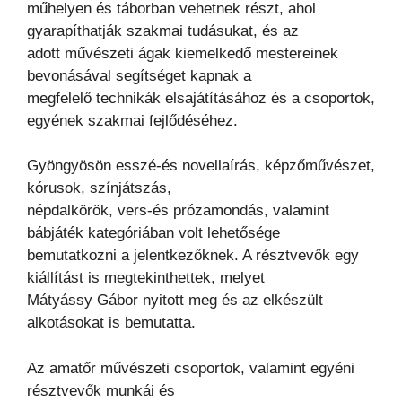
műhelyen és táborban vehetnek részt, ahol
gyarapíthatják szakmai tudásukat, és az
adott művészeti ágak kiemelkedő mestereinek
bevonásával segítséget kapnak a
megfelelő technikák elsajátításához és a csoportok,
egyének szakmai fejlődéséhez.
Gyöngyösön esszé-és novellaírás, képzőművészet,
kórusok, színjátszás,
népdalkörök, vers-és prózamondás, valamint
bábjáték kategóriában volt lehetősége
bemutatkozni a jelentkezőknek. A résztvevők egy
kiállítást is megtekinthettek, melyet
Mátyássy Gábor nyitott meg és az elkészült
alkotásokat is bemutatta.
Az amatőr művészeti csoportok, valamint egyéni
résztvevők munkái és