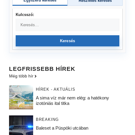
Egyszerű keresés
Részletes keresés
Kulcsszó:
Keresés
LEGFRISSEBB HÍREK
Még több hír
HÍREK - AKTUÁLIS
A sima víz már nem elég: a hatékony
izotóniás ital titka
BREAKING
Baleset a Püspöki utcában