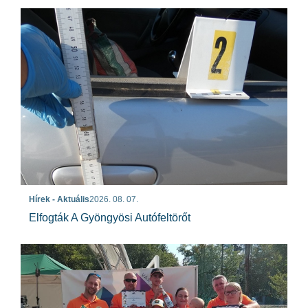
Hírek - Aktuális
2026. 08. 07.
Elfogták A Gyöngyösi Autófeltörőt