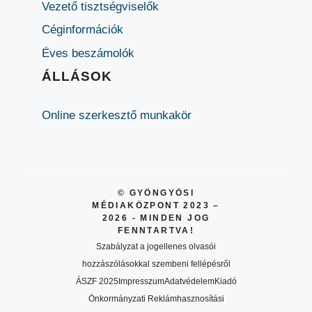
Vezető tisztségviselők
Céginformációk
Éves beszámolók
ÁLLÁSOK
Online szerkesztő munkakör
© GYÖNGYÖSI
MÉDIAKÖZPONT 2023 –
2026 - MINDEN JOG
FENNTARTVA!
Szabályzat a jogellenes olvasói
hozzászólásokkal szembeni fellépésről
ÁSZF 2025
Impresszum
Adatvédelem
Kiadó
Önkormányzati Reklámhasznosítási