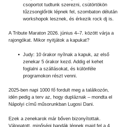
csoportot tudtunk szerezni, csütörtökön
tűzzsonglőrök lépnek fel, szombaton délután
workshopok lesznek, és érkezik rock dj is.
A Tribute Maraton 2026. június 4–7. között várja a
rajongókat. Mikor nyitjátok a kapukat?
Judy: 10 órakor nyílnak a kapuk, az első
zenekar 5 órakor kezd. Addig el kehet
foglalni a szállásokat, és különféle
programokon részt venni.
2025-ben napi 1000 fő fordult meg a találkozón,
idén pedig a terv az, hogy dupláznak – mondta el
Nápolyi című műsorunkban Lugosi Dani.
Ezek a zenekarok már bőven bizonyítottak.
Válogatott, minőségi bandák lépnek majd fel a 4