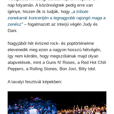
nap folyamán. A közönségnek pedig erre van
igénye, hiszen ők is tudják, hogy
„
a tribute
zenekarok koncertjén a legnagyobb rajongó maga a
zenész
”
– fogalmazott az interjú végén Judy és
Dani.
Nagyjából hét évtized rock- és poptörténelme
elevenedik meg ezen a nagyon hosszú hétvégén,
így nem kérdés, hogy megszólalnak majd olyan
alapvetések, mint a Guns N’ Roses, a Red Hot Chili
Peppers, a Rolling Stones, Bon Jovi, Billy Idol.
A tavalyi fesztivál képekben: