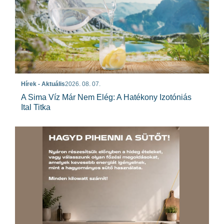
Hírek - Aktuális
2026. 08. 07.
A Sima Víz Már Nem Elég: A Hatékony Izotóniás
Ital Titka