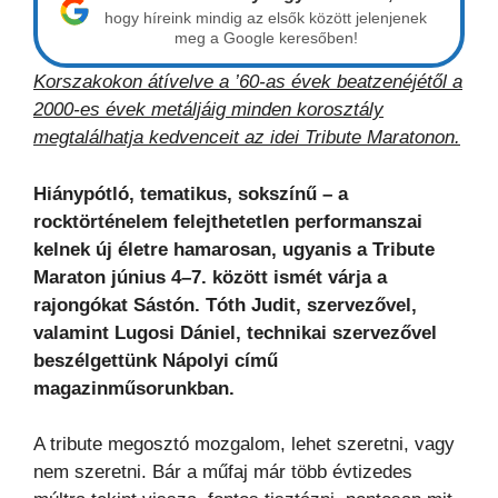
hogy híreink mindig az elsők között jelenjenek
meg a Google keresőben!
Korszakokon átívelve a ’60-as évek beatzenéjétől a
2000-es évek metáljáig minden korosztály
megtalálhatja kedvenceit az idei Tribute Maratonon.
Hiánypótló, tematikus, sokszínű – a
rocktörténelem felejthetetlen performanszai
kelnek új életre hamarosan, ugyanis a Tribute
Maraton június 4–7. között ismét várja a
rajongókat Sástón.
Tóth Judit, szervezővel,
valamint Lugosi Dániel, technikai szervezővel
beszélgettünk Nápolyi című
magazinműsorunkban.
A tribute megosztó mozgalom, lehet szeretni, vagy
nem szeretni. Bár a műfaj már több évtizedes