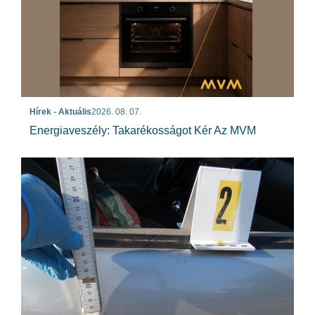
Hírek - Aktuális
2026. 08. 07.
Energiaveszély: Takarékosságot Kér Az MVM