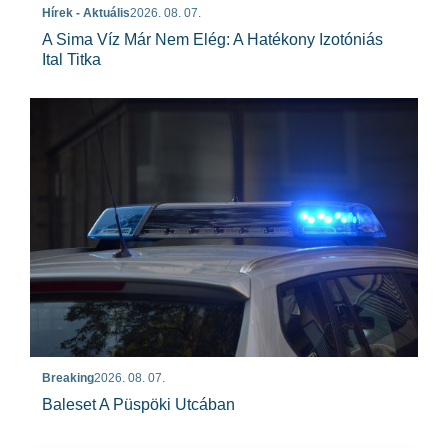
Hírek - Aktuális
2026. 08. 07.
A Sima Víz Már Nem Elég: A Hatékony Izotóniás
Ital Titka
Breaking
2026. 08. 07.
Baleset A Püspöki Utcában