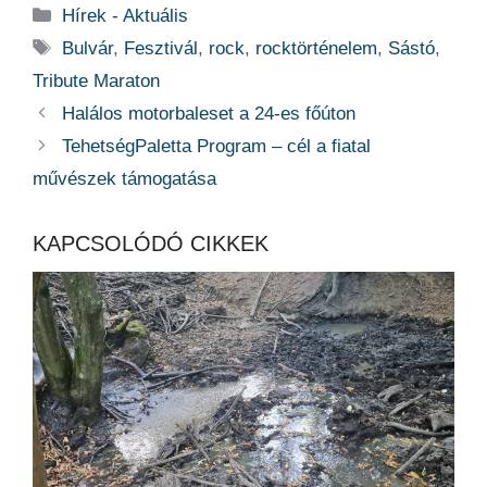
Kategória
Hírek - Aktuális
Címkék
Bulvár
,
Fesztivál
,
rock
,
rocktörténelem
,
Sástó
,
Tribute Maraton
Halálos motorbaleset a 24-es főúton
TehetségPaletta Program – cél a fiatal
művészek támogatása
KAPCSOLÓDÓ CIKKEK