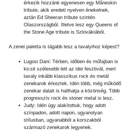
érkezik hozzánk egyenesen egy Måneskin
tribute, akik eredeti nyelven énekelnek,
aztán Ed Sheeran tribute szintén
Olaszországból. Illetve lesz egy Queens of
the Stone Age tribute is Szlovákiából.
A zenei paletta is tágabb lesz a tavalyihoz képest?
Lugosi Dani: Térben, időben és műfajban is
kicsit szélesebb lett az idei fesztivál, mert
tavaly inkább klasszikus rock és metál
zenekarok érkeztek. Idén több, még működő
zenekar dalait is hallhatja a közönség. Több
progresszív rock és stoner metal is lesz.
Judy: Idén úgy alakítottuk, hogy adott
színpadon, adott napon, ugyanolyan
stílusban, ugyanabból a korszakból
származó zenekarok legyenek.