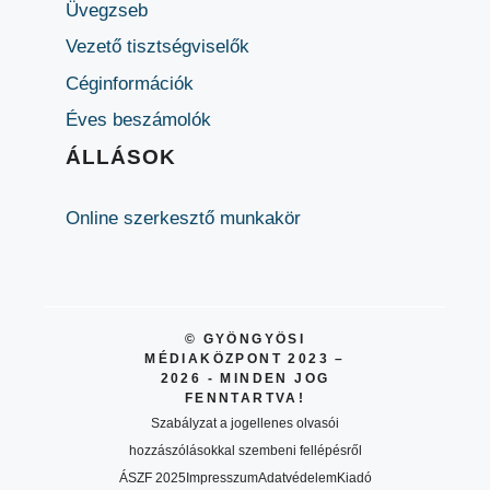
Üvegzseb
Vezető tisztségviselők
Céginformációk
Éves beszámolók
ÁLLÁSOK
Online szerkesztő munkakör
© GYÖNGYÖSI
MÉDIAKÖZPONT 2023 –
2026 - MINDEN JOG
FENNTARTVA!
Szabályzat a jogellenes olvasói
hozzászólásokkal szembeni fellépésről
ÁSZF 2025
Impresszum
Adatvédelem
Kiadó