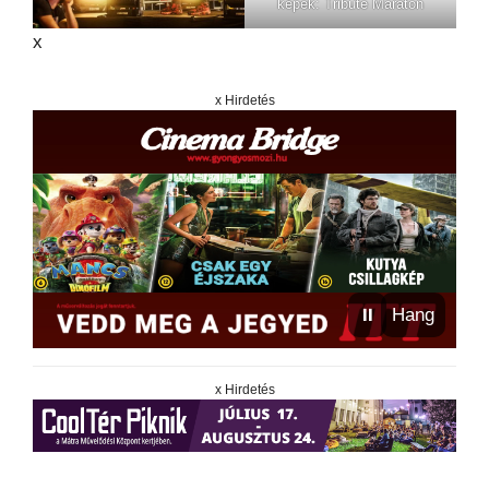
képek: Tribute Maraton
x
x Hirdetés
⏸
Hang
x Hirdetés