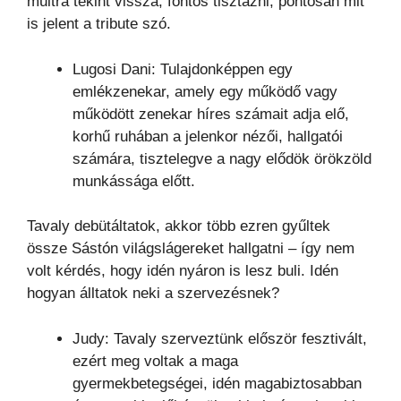
múltra tekint vissza, fontos tisztázni, pontosan mit
is jelent a tribute szó.
Lugosi Dani: Tulajdonképpen egy
emlékzenekar, amely egy működő vagy
működött zenekar híres számait adja elő,
korhű ruhában a jelenkor nézői, hallgatói
számára, tisztelegve a nagy elődök örökzöld
munkássága előtt.
Tavaly debütáltatok, akkor több ezren gyűltek
össze Sástón világslágereket hallgatni – így nem
volt kérdés, hogy idén nyáron is lesz buli. Idén
hogyan álltatok neki a szervezésnek?
Judy: Tavaly szerveztünk először fesztivált,
ezért meg voltak a maga
gyermekbetegségei, idén magabiztosabban