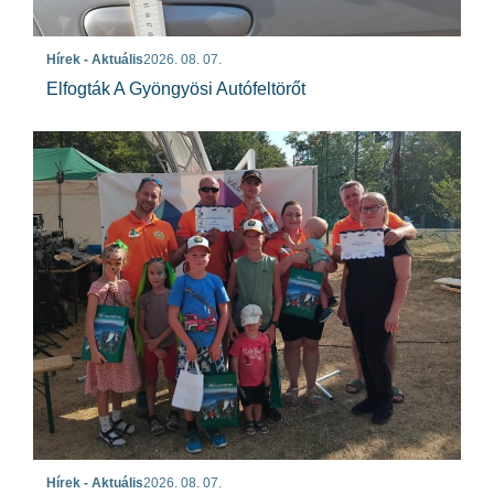
Hírek - Aktuális
2026. 08. 07.
Elfogták A Gyöngyösi Autófeltörőt
Hírek - Aktuális
2026. 08. 07.