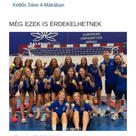
Kettős Siker A Mátrában
MÉG EZEK IS ÉRDEKELHETNEK