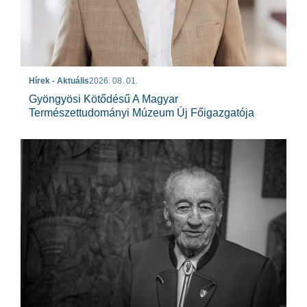
Hírek - Aktuális
2026. 08. 01.
Gyöngyösi Kötődésű A Magyar
Természettudományi Múzeum Új Főigazgatója