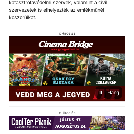
katasztrófavédelmi szervek, valamint a civil
szervezetek is elhelyezték az emlékműnél
koszorúikat.
x Hirdetés
⏸
Hang
x Hirdetés