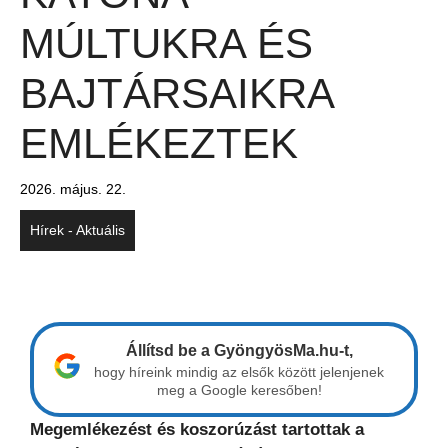
MÚLTUKRA ÉS
BAJTÁRSAIKRA
EMLÉKEZTEK
2026. május. 22.
Hírek - Aktuális
Állítsd be a GyöngyösMa.hu-t,
hogy híreink mindig az elsők között jelenjenek
meg a Google keresőben!
Megemlékezést és koszorúzást tartottak a