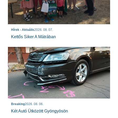
Hírek - Aktuális
2026. 08. 07.
Kettős Siker A Mátrában
Breaking
2026. 08. 06.
Két Autó Ütközött Gyöngyösön