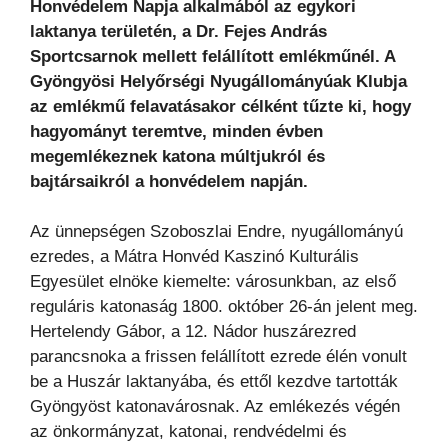
Honvédelem Napja alkalmából az egykori
laktanya területén, a Dr. Fejes András
Sportcsarnok mellett felállított emlékműnél. A
Gyöngyösi Helyőrségi Nyugállományúak Klubja
az emlékmű felavatásakor célként tűzte ki, hogy
hagyományt teremtve, minden évben
megemlékeznek katona múltjukról és
bajtársaikról a honvédelem napján.
Az ünnepségen Szoboszlai Endre, nyugállományú
ezredes, a Mátra Honvéd Kaszinó Kulturális
Egyesület elnöke kiemelte:
városunkban, az első
reguláris katonaság 1800. október 26-án jelent meg.
Hertelendy Gábor, a 12. Nádor huszárezred
parancsnoka a frissen felállított ezrede élén vonult
be a Huszár laktanyába, és ettől kezdve tartották
Gyöngyöst katonavárosnak. Az emlékezés végén
az önkormányzat, katonai, rendvédelmi és