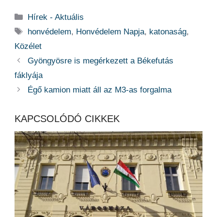
Kategória
Hírek - Aktuális
Címkék
honvédelem
,
Honvédelem Napja
,
katonaság
,
Közélet
Gyöngyösre is megérkezett a Békefutás
fáklyája
Égő kamion miatt áll az M3-as forgalma
KAPCSOLÓDÓ CIKKEK