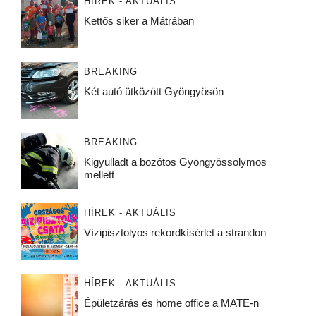
HÍREK - AKTUÁLIS
Kettős siker a Mátrában
BREAKING
Két autó ütközött Gyöngyösön
BREAKING
Kigyulladt a bozótos Gyöngyössolymos
mellett
HÍREK - AKTUÁLIS
Vízipisztolyos rekordkísérlet a strandon
HÍREK - AKTUÁLIS
Épületzárás és home office a MATE-n