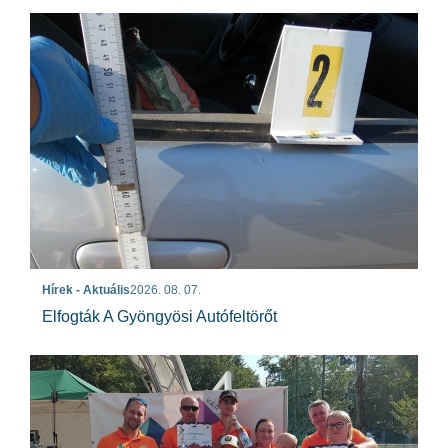
Hírek - Aktuális
2026. 08. 07.
Elfogták A Gyöngyösi Autófeltörőt