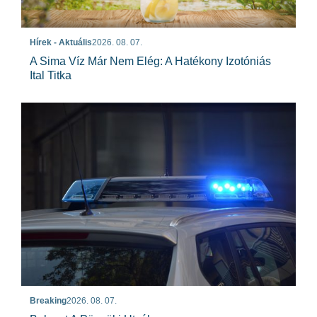
Hírek - Aktuális
2026. 08. 07.
A Sima Víz Már Nem Elég: A Hatékony Izotóniás
Ital Titka
Breaking
2026. 08. 07.