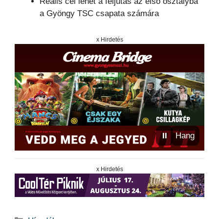
Reális cél lehet a feljutás az első osztályba
a Gyöngy TSC csapata számára
x Hirdetés
⏸
Hang
x Hirdetés