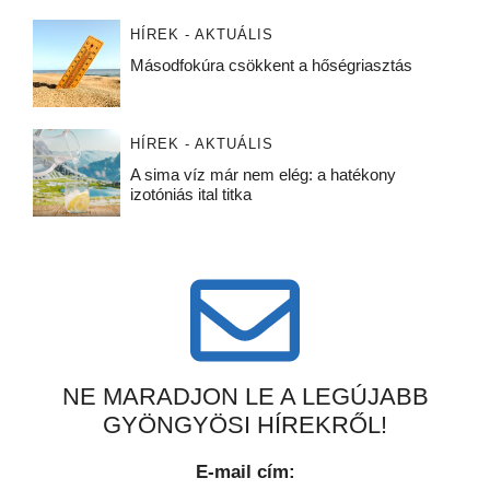
HÍREK - AKTUÁLIS
Másodfokúra csökkent a hőségriasztás
HÍREK - AKTUÁLIS
A sima víz már nem elég: a hatékony
izotóniás ital titka
NE MARADJON LE A LEGÚJABB
GYÖNGYÖSI HÍREKRŐL!
E-mail cím: