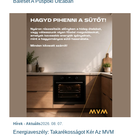
Baleset A Püspöki Utcában
Hírek - Aktuális
2026. 08. 07.
Energiaveszély: Takarékosságot Kér Az MVM