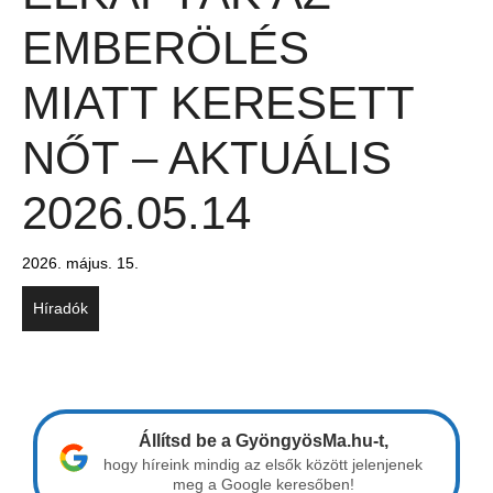
EMBERÖLÉS
MIATT KERESETT
NŐT – AKTUÁLIS
2026.05.14
2026. május. 15.
Híradók
Állítsd be a GyöngyösMa.hu-t,
hogy híreink mindig az elsők között jelenjenek
meg a Google keresőben!