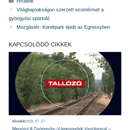
Kategória
Híradók
Világbajnokságon szerzett ezüstérmet a
gyöngyösi sportoló
Mozgástér: Kondipark épült az Egressyben
KAPCSOLÓDÓ CIKKEK
Híradók
2026. 07. 27.
Megújul A Gyöngyös–Vámosgyörk Vasútvonal –