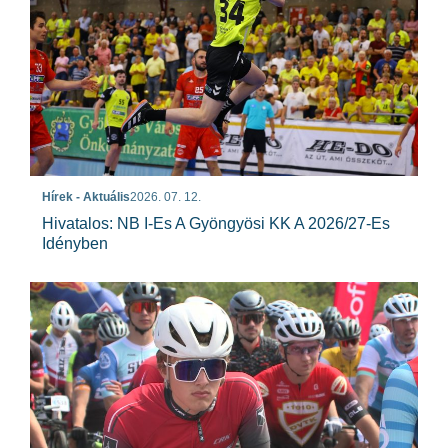
Hírek - Aktuális
2026. 07. 12.
Hivatalos: NB I-Es A Gyöngyösi KK A 2026/27-Es
Idényben