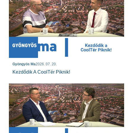
Gyöngyös Ma
2026. 07. 20.
Kezdődik A CoolTér Piknik!