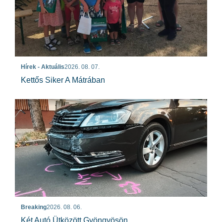
Hírek - Aktuális
2026. 08. 07.
Kettős Siker A Mátrában
Breaking
2026. 08. 06.
Két Autó Ütközött Gyöngyösön