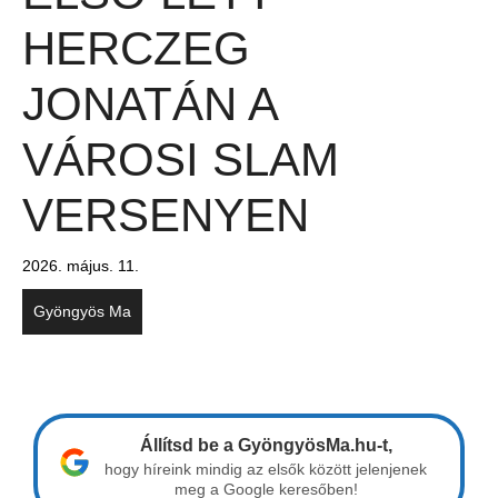
HERCZEG
JONATÁN A
VÁROSI SLAM
VERSENYEN
2026. május. 11.
Gyöngyös Ma
Állítsd be a GyöngyösMa.hu-t,
hogy híreink mindig az elsők között jelenjenek
meg a Google keresőben!