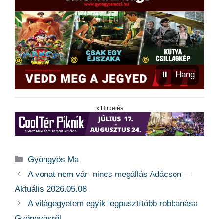
⏸
Hang
x Hirdetés
Kategória
Gyöngyös Ma
A vonat nem vár- nincs megállás Adácson –
Aktuális 2026.05.08
A világegyetem egyik legpusztítóbb robbanása
Gyöngyösről