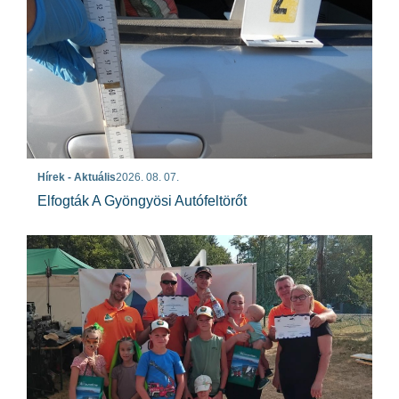
Hírek - Aktuális
2026. 08. 07.
Elfogták A Gyöngyösi Autófeltörőt