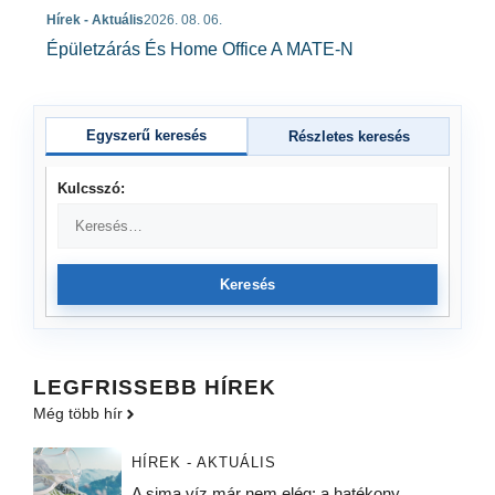
Hírek - Aktuális
2026. 08. 06.
Épületzárás És Home Office A MATE-N
Egyszerű keresés
Részletes keresés
Kulcsszó:
Keresés
LEGFRISSEBB HÍREK
Még több hír
HÍREK - AKTUÁLIS
A sima víz már nem elég: a hatékony