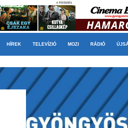
x Hirdetés
HÍREK
TELEVÍZIÓ
MOZI
RÁDIÓ
ÚJS