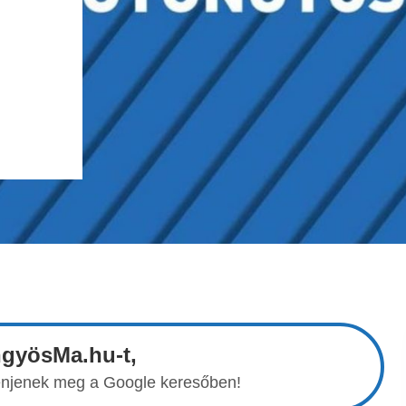
ngyösMa.hu-t,
elenjenek meg a Google keresőben!