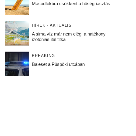
Másodfokúra csökkent a hőségriasztás
HÍREK - AKTUÁLIS
A sima víz már nem elég: a hatékony
izotóniás ital titka
BREAKING
Baleset a Püspöki utcában