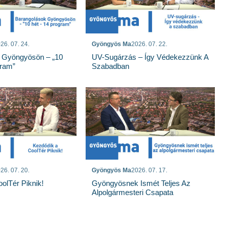
26. 07. 24.
Gyöngyös Ma
2026. 07. 22.
 Gyöngyösön – „10
UV-Sugárzás – Így Védekezzünk A
gram”
Szabadban
26. 07. 20.
Gyöngyös Ma
2026. 07. 17.
olTér Piknik!
Gyöngyösnek Ismét Teljes Az
Alpolgármesteri Csapata