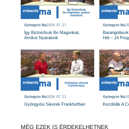
Gyöngyös Ma
2026. 07. 27.
Gyöngyös Ma
20
Így Biztosítsuk Be Magunkat,
Barangolások
Amikor Nyaralunk
Hét – 14 Pro
Gyöngyös Ma
2026. 07. 21.
Gyöngyös Ma
20
Gyöngyösi Sikerek Frankfurtban
Kezdődik A Co
MÉG EZEK IS ÉRDEKELHETNEK