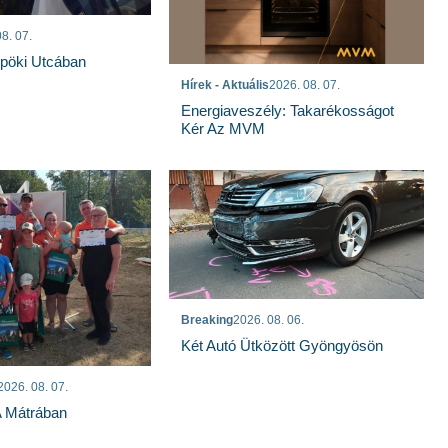
8. 07.
spöki Utcában
Hírek - Aktuális
2026. 08. 07.
Energiaveszély: Takarékosságot
Kér Az MVM
Breaking
2026. 08. 06.
Két Autó Ütközött Gyöngyösön
2026. 08. 07.
A Mátrában