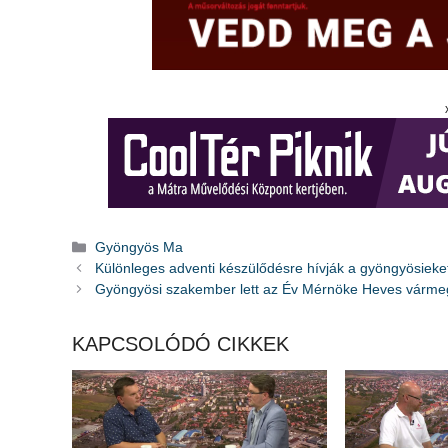
Kategória
Gyöngyös Ma
Különleges adventi készülődésre hívják a gyöngyösieke
Gyöngyösi szakember lett az Év Mérnöke Heves várm
KAPCSOLÓDÓ CIKKEK