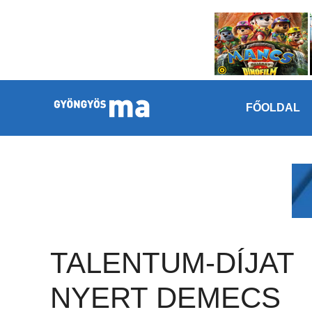
Megszakítás
Kilépés a tartalomba
FŐOLDAL
TALENTUM-DÍJAT
NYERT DEMECS