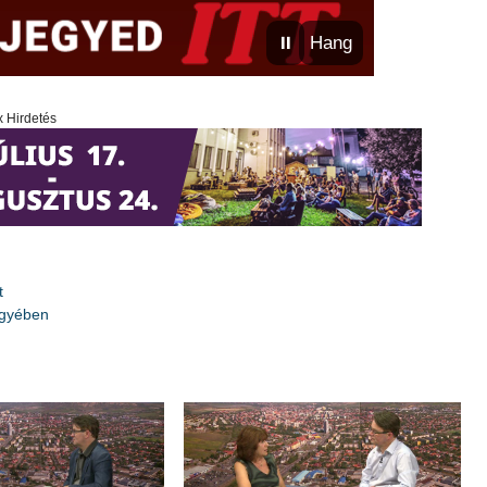
⏸
Hang
x Hirdetés
t
egyében