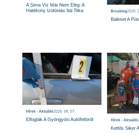
A Sima Víz Már Nem Elég: A
Hatékony Izotóniás Ital Titka
Breaking
2026. 0
Baleset A Pü
Hírek - Aktuális
2026. 08. 07.
Elfogták A Gyöngyösi Autófeltörőt
Hírek - Aktuális
Kettős Siker 