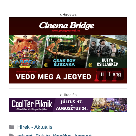
x Hirdetés
⏸
Hang
x Hirdetés
Kategória
Hírek - Aktuális
Címkék