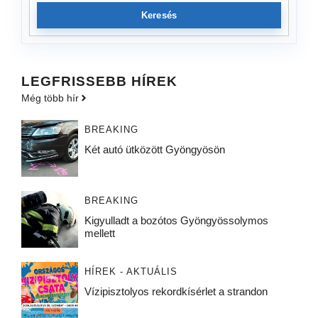
Keresés
LEGFRISSEBB HÍREK
Még több hír
BREAKING
Két autó ütközött Gyöngyösön
BREAKING
Kigyulladt a bozótos Gyöngyössolymos
mellett
HÍREK - AKTUÁLIS
Vízipisztolyos rekordkísérlet a strandon