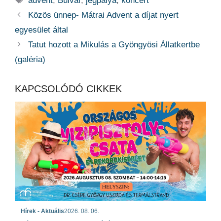
advent
,
Bulvár
,
jégpálya
,
koncert
Közös ünnep- Mátrai Advent a díjat nyert
egyesület által
Tatut hozott a Mikulás a Gyöngyösi Állatkertbe
(galéria)
KAPCSOLÓDÓ CIKKEK
Hírek - Aktuális
2026. 08. 06.