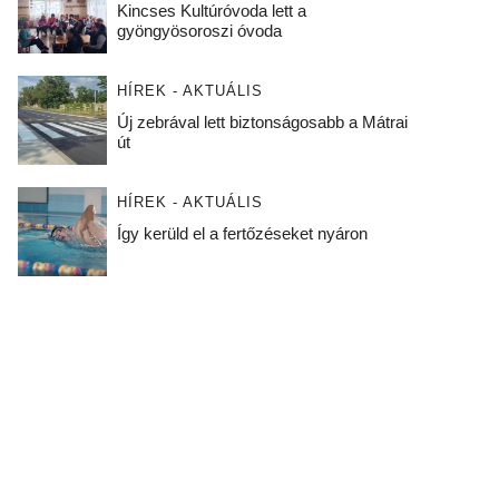
Kincses Kultúróvoda lett a
gyöngyösoroszi óvoda
HÍREK - AKTUÁLIS
Új zebrával lett biztonságosabb a Mátrai
út
HÍREK - AKTUÁLIS
Így kerüld el a fertőzéseket nyáron