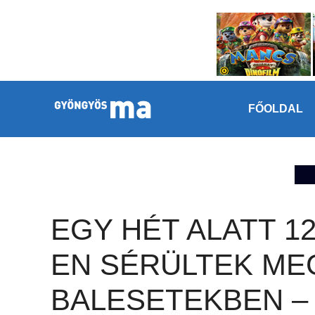
Megszakítás
Kilépés a tartalomba
FŐOLDAL
EGY HÉT ALATT 12
EN SÉRÜLTEK ME
BALESETEKBEN –