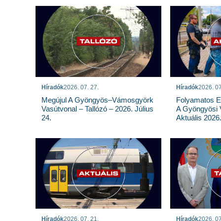
Híradók
2026. 07. 27.
Híradók
2026. 07
Megújul A Gyöngyös–Vámosgyörk
Folyamatos E
Vasútvonal – Tallózó – 2026. Július
A Gyöngyösi 
24.
Aktuális 2026.
Híradók
2026. 07. 21.
Híradók
2026. 07