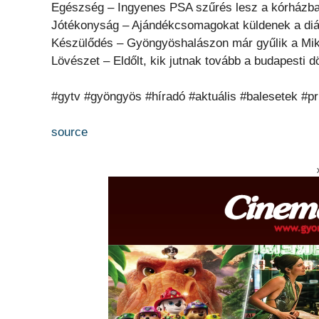
Egészség – Ingyenes PSA szűrés lesz a kórházb
Jótékonyság – Ajándékcsomagokat küldenek a di
Készülődés – Gyöngyöshalászon már gyűlik a Mik
Lövészet – Eldőlt, kik jutnak tovább a budapesti d
#gytv #gyöngyös #híradó #aktuális #balesetek #p
source