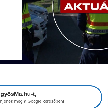
ngyösMa.hu-t,
elenjenek meg a Google keresőben!