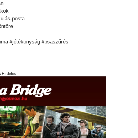
an
ákok
ulás-posta
öntőre
rima #jótékonyság #psaszűrés
x Hirdetés