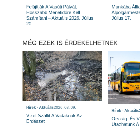
Felújítják A Vasúti Pályát,
Munkába Állt
Hosszabb Menetidőre Kell
Alpolgármeste
Számítani – Aktuális 2026. Július
Július 17.
20.
MÉG EZEK IS ÉRDEKELHETNEK
Hírek - Aktuális
2026. 08. 09.
Hírek - Aktuális
Vizet Szállít A Vadaknak Az
Ország- És Vá
Erdészet
Utazhatunk A