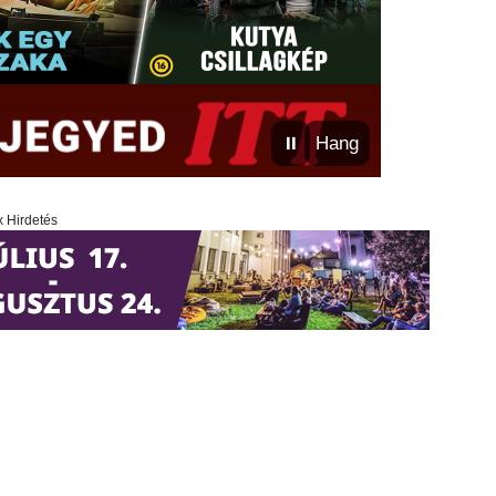
⏸
Hang
x Hirdetés