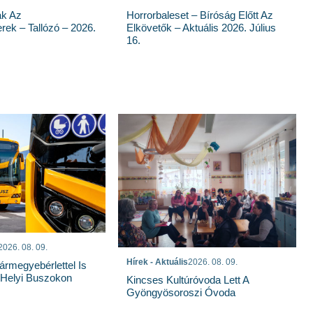
ak Az
Horrorbaleset – Bíróság Előtt Az
rek – Tallózó – 2026.
Elkövetők – Aktuális 2026. Július
16.
2026. 08. 09.
Hírek - Aktuális
2026. 08. 09.
rmegyebérlettel Is
 Helyi Buszokon
Kincses Kultúróvoda Lett A
Gyöngyösoroszi Óvoda