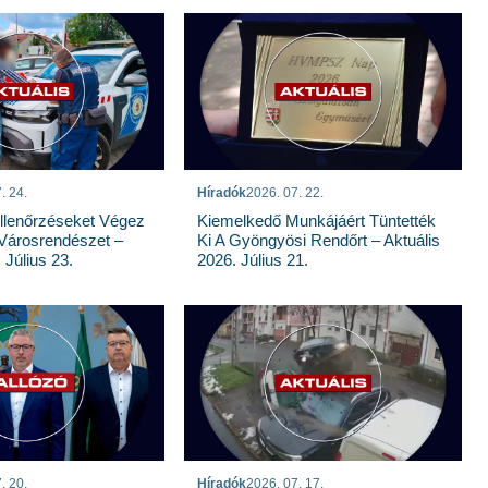
. 24.
Híradók
2026. 07. 22.
llenőrzéseket Végez
Kiemelkedő Munkájáért Tüntették
Városrendészet –
Ki A Gyöngyösi Rendőrt – Aktuális
 Július 23.
2026. Július 21.
. 20.
Híradók
2026. 07. 17.