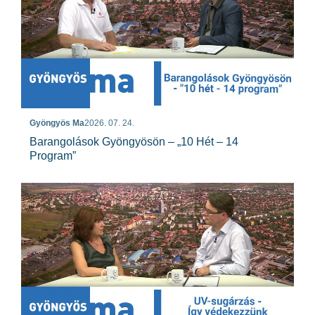
Gyöngyös Ma
2026. 07. 24.
Barangolások Gyöngyösön – „10 Hét – 14
Program”