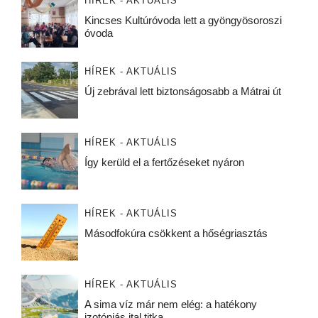
HÍREK - AKTUÁLIS
Kincses Kultúróvoda lett a gyöngyösoroszi
óvoda
HÍREK - AKTUÁLIS
Új zebrával lett biztonságosabb a Mátrai út
HÍREK - AKTUÁLIS
Így kerüld el a fertőzéseket nyáron
HÍREK - AKTUÁLIS
Másodfokúra csökkent a hőségriasztás
HÍREK - AKTUÁLIS
A sima víz már nem elég: a hatékony
izotóniás ital titka