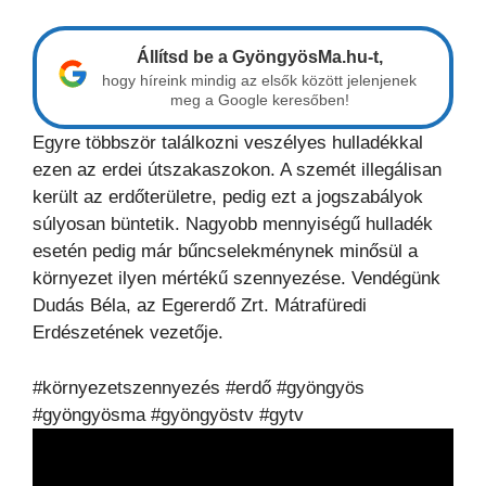
Állítsd be a GyöngyösMa.hu-t,
hogy híreink mindig az elsők között jelenjenek
meg a Google keresőben!
Egyre többször találkozni veszélyes hulladékkal
ezen az erdei útszakaszokon. A szemét illegálisan
került az erdőterületre, pedig ezt a jogszabályok
súlyosan büntetik. Nagyobb mennyiségű hulladék
esetén pedig már bűncselekménynek minősül a
környezet ilyen mértékű szennyezése. Vendégünk
Dudás Béla, az Egererdő Zrt. Mátrafüredi
Erdészetének vezetője.
#környezetszennyezés #erdő #gyöngyös
#gyöngyösma #gyöngyöstv #gytv