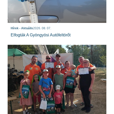
Hírek - Aktuális
2026. 08. 07.
Elfogták A Gyöngyösi Autófeltörőt