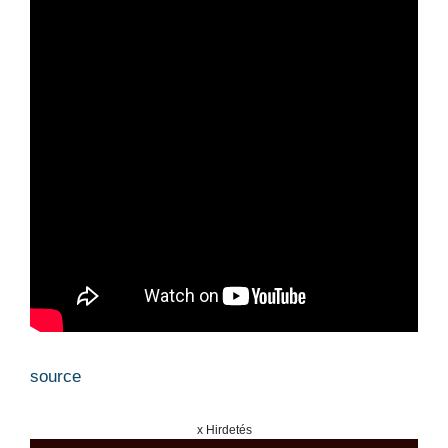
source
x Hirdetés