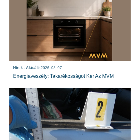
Hírek - Aktuális
2026. 08. 07.
Energiaveszély: Takarékosságot Kér Az MVM