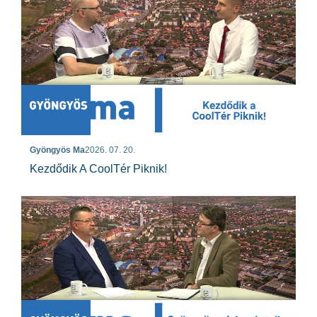
Gyöngyös Ma
2026. 07. 20.
Kezdődik A CoolTér Piknik!