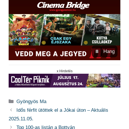
⏸
Hang
x Hirdetés
Kategória
Gyöngyös Ma
Idős férfit ütöttek el a Jókai úton – Aktuális
2025.11.05.
Top 100-as listán a Bottyán