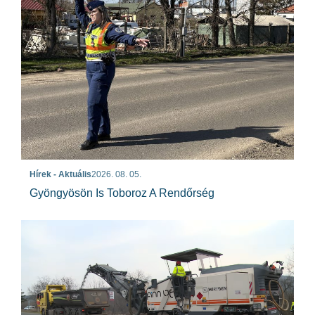
Hírek - Aktuális
2026. 08. 05.
Gyöngyösön Is Toboroz A Rendőrség