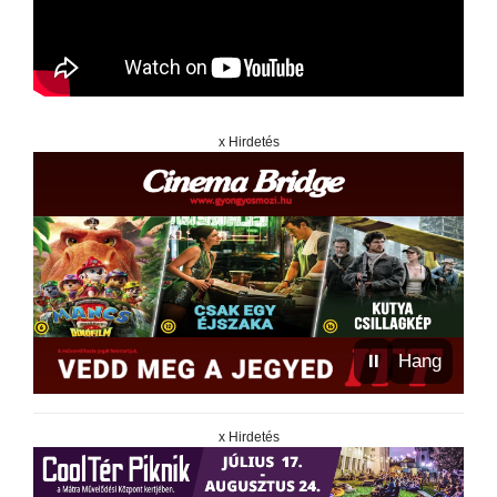
x Hirdetés
⏸
Hang
x Hirdetés