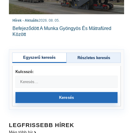
Hírek - Aktuális
2026. 08. 05.
Befejeződött A Munka Gyöngyös És Mátrafüred
Között
Egyszerű keresés
Részletes keresés
Kulcsszó:
Keresés
LEGFRISSEBB HÍREK
Még több hír