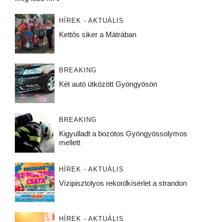
HÍREK - AKTUÁLIS
Kettős siker a Mátrában
BREAKING
Két autó ütközött Gyöngyösön
BREAKING
Kigyulladt a bozótos Gyöngyössolymos
mellett
HÍREK - AKTUÁLIS
Vízipisztolyos rekordkísérlet a strandon
HÍREK - AKTUÁLIS