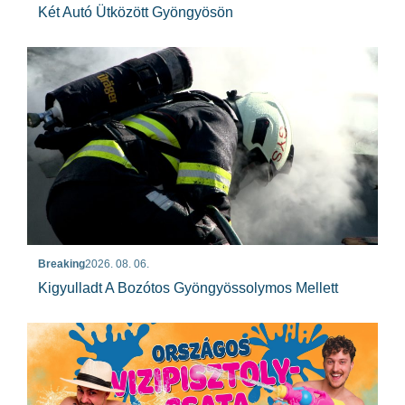
Két Autó Ütközött Gyöngyösön
Breaking
2026. 08. 06.
Kigyulladt A Bozótos Gyöngyössolymos Mellett