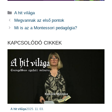
Kategória
A hit világa
Megvannak az első pontok
Mi is az a Montessori pedagógia?
KAPCSOLÓDÓ CIKKEK
A hit világa
2025. 11. 03.