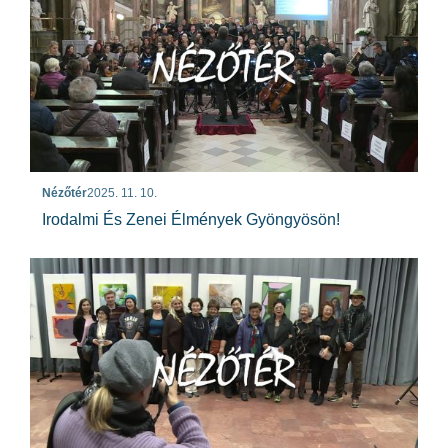
Nézőtér
2025. 11. 10.
Irodalmi És Zenei Élmények Gyöngyösön!