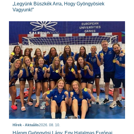
„Legyünk Büszkék Arra, Hogy Gyöngyösiek
Vagyunk!”
Hírek - Aktuális
2026. 08. 10.
Három Gyöngyösi Lány, Egy Hatalmas Európai