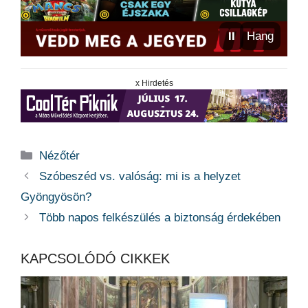
⏸
Hang
x Hirdetés
Kategória
Nézőtér
Szóbeszéd vs. valóság: mi is a helyzet
Gyöngyösön?
Több napos felkészülés a biztonság érdekében
KAPCSOLÓDÓ CIKKEK