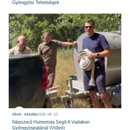
Gyöngyösi Tehetségek
Hírek - Aktuális
2026. 08. 10.
Népszerű Humorista Segít A Vadakon
Gyöngyöspatánál (videó)