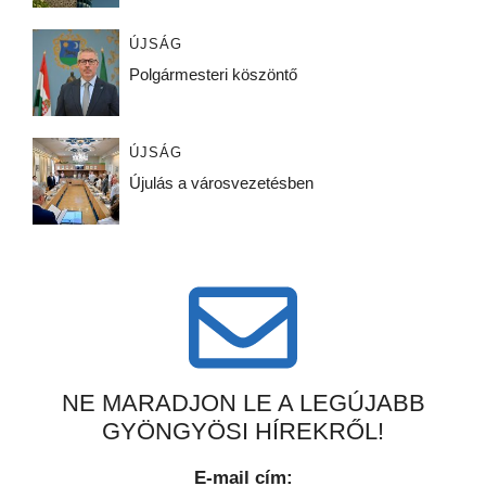
ÚJSÁG
Polgármesteri köszöntő
ÚJSÁG
Újulás a városvezetésben
NE MARADJON LE A LEGÚJABB
GYÖNGYÖSI HÍREKRŐL!
E-mail cím: