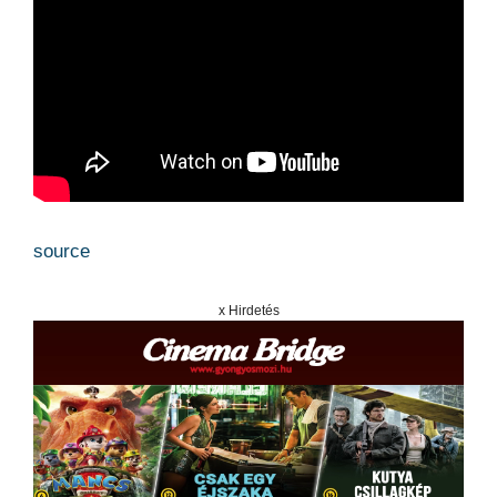
source
x Hirdetés