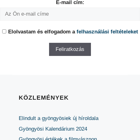
E-mail cím:
Elolvastam és elfogadom a
felhasználási feltételeket
KÖZLEMÉNYEK
Elindult a gyöngyösiek új híroldala
Gyöngyösi Kalendárium 2024
Gyöngyösi értékek a filmvásznon