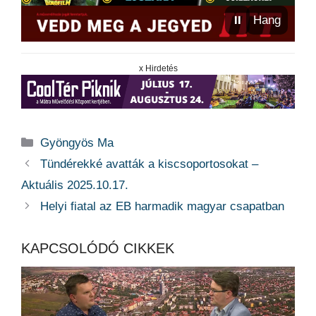
⏸
Hang
x Hirdetés
Kategória
Gyöngyös Ma
Tündérekké avatták a kiscsoportosokat –
Aktuális 2025.10.17.
Helyi fiatal az EB harmadik magyar csapatban
KAPCSOLÓDÓ CIKKEK