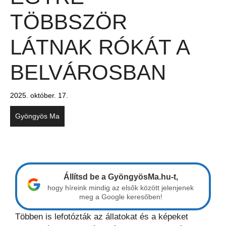
TÖBBSZÖR
LÁTNAK RÓKÁT A
BELVÁROSBAN
2025. október. 17.
Gyöngyös Ma
Állítsd be a GyöngyösMa.hu-t,
hogy híreink mindig az elsők között jelenjenek
meg a Google keresőben!
Többen is lefotózták az állatokat és a képeket