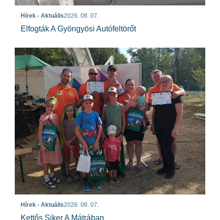
Hírek - Aktuális
2026. 08. 07.
Elfogták A Gyöngyösi Autófeltörőt
Hírek - Aktuális
2026. 08. 07.
Kettős Siker A Mátrában