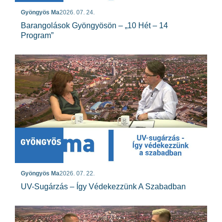
Gyöngyös Ma
2026. 07. 24.
Barangolások Gyöngyösön – „10 Hét – 14
Program”
Gyöngyös Ma
2026. 07. 22.
UV-Sugárzás – Így Védekezzünk A Szabadban