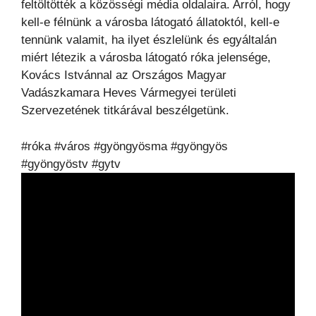
feltöltötték a közösségi média oldalaira. Arról, hogy
kell-e félnünk a városba látogató állatoktól, kell-e
tennünk valamit, ha ilyet észlelünk és egyáltalán
miért létezik a városba látogató róka jelensége,
Kovács Istvánnal az Országos Magyar
Vadászkamara Heves Vármegyei területi
Szervezetének titkárával beszélgetünk.
#róka #város #gyöngyösma #gyöngyös
#gyöngyöstv #gytv