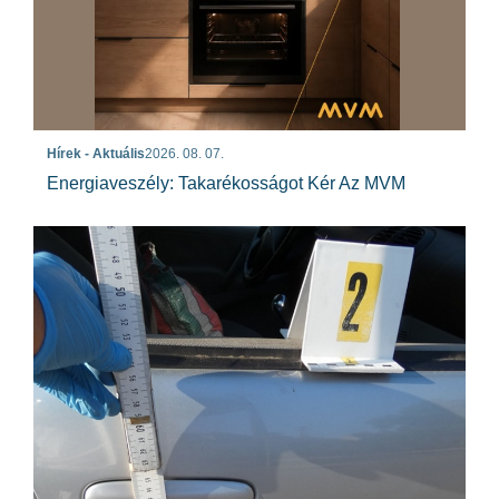
Hírek - Aktuális
2026. 08. 07.
Energiaveszély: Takarékosságot Kér Az MVM