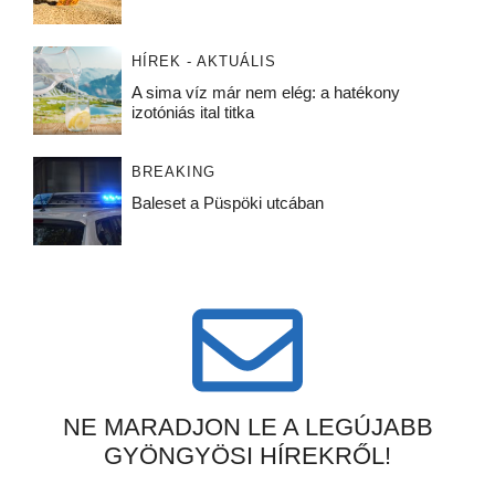
HÍREK - AKTUÁLIS
A sima víz már nem elég: a hatékony
izotóniás ital titka
BREAKING
Baleset a Püspöki utcában
NE MARADJON LE A LEGÚJABB
GYÖNGYÖSI HÍREKRŐL!