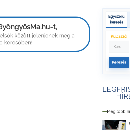
Egyszerű
keresés
a GyöngyösMa.hu-t,
 elsők között jelenjenek meg a
Kulcsszó:
e keresőben!
Keresés
LEGFRI
HÍR
Még több hí