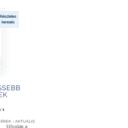
Részletes
keresés
SSEBB
EK
r
HÍREK - AKTUÁLIS
Elfogták a