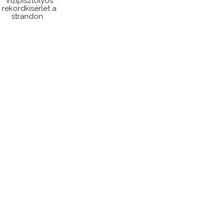
Vízipisztolyos
rekordkísérlet a
strandon