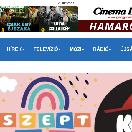
x Hirdetés
HÍREK
TELEVÍZIÓ
MOZI
RÁDIÓ
ÚJS