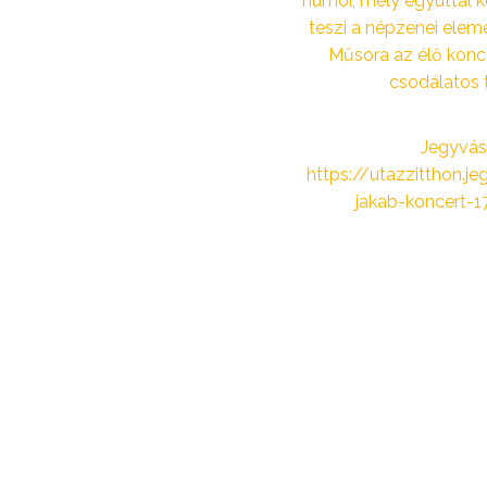
humor, mely egyúttal
teszi a népzenei elem
Műsora az élő konc
csodálatos 
Jegyvásá
https://utazzitthon.j
jakab-koncert-