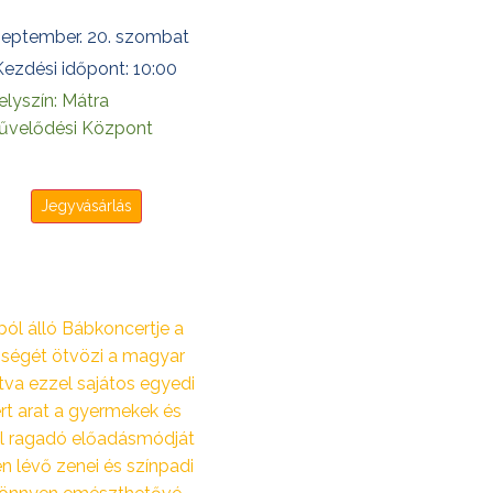
zeptember. 20. szombat
Kezdési időpont: 10:00
elyszín: Mátra
űvelődési Központ
Jegyvásárlás
ból álló Bábkoncertje a
űségét ötvözi a magyar
tva ezzel sajátos egyedi
ert arat a gyermekek és
al ragadó előadásmódját
en lévő zenei és színpadi