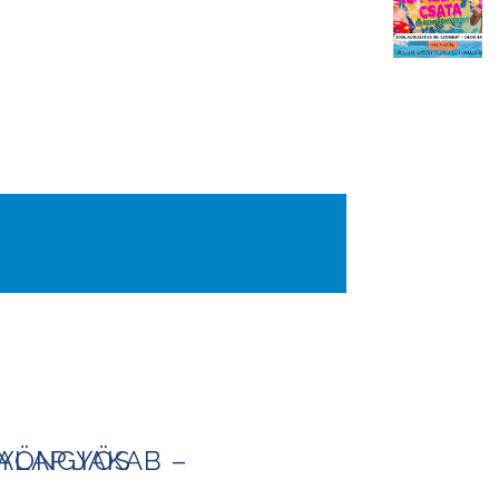
AP JAKAB – GYÖNGYÖS