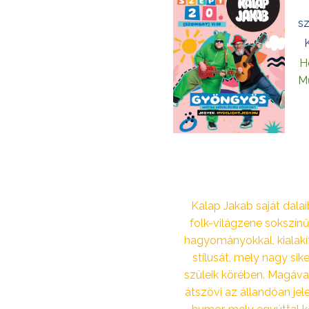
s
H
M
Kalap Jakab saját dalai
folk-világzene sokszín
hagyományokkal, kialakí
stílusát, mely nagy sik
szüleik körében. Magáv
átszövi az állandóan jel