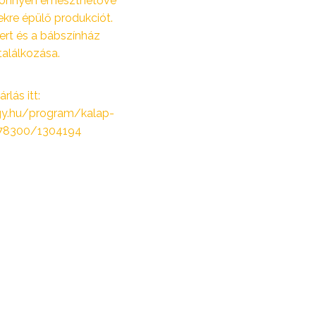
 könnyen emészthetővé
ekre épülő produkciót.
ert és a bábszínház
találkozása.
rlás itt:
egy.hu/program/kalap-
178300/1304194