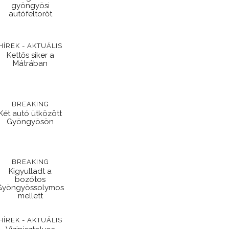
gyöngyösi
autófeltörőt
HÍREK - AKTUÁLIS
Kettős siker a
Mátrában
BREAKING
Két autó ütközött
Gyöngyösön
BREAKING
Kigyulladt a
bozótos
Gyöngyössolymos
mellett
HÍREK - AKTUÁLIS