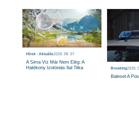
Hírek - Aktuális
2026. 08. 07.
A Sima Víz Már Nem Elég: A
Hatékony Izotóniás Ital Titka
Breaking
2026. 0
Baleset A Pü