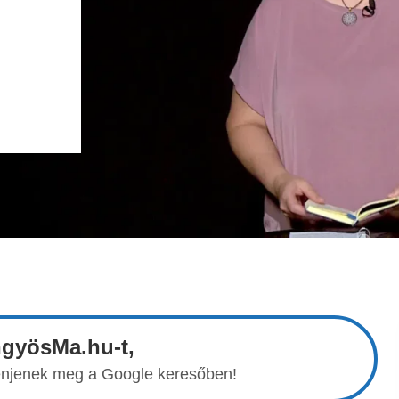
ngyösMa.hu-t,
elenjenek meg a Google keresőben!