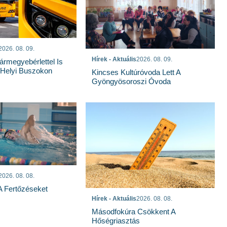
2026. 08. 09.
Hírek - Aktuális
2026. 08. 09.
rmegyebérlettel Is
 Helyi Buszokon
Kincses Kultúróvoda Lett A
Gyöngyösoroszi Óvoda
2026. 08. 08.
 A Fertőzéseket
Hírek - Aktuális
2026. 08. 08.
Másodfokúra Csökkent A
Hőségriasztás