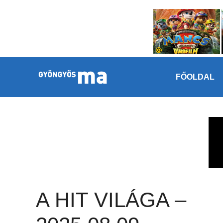
Megszakítás
Kilépés a tartalomba
FŐOLDAL
A HIT VILÁGA –