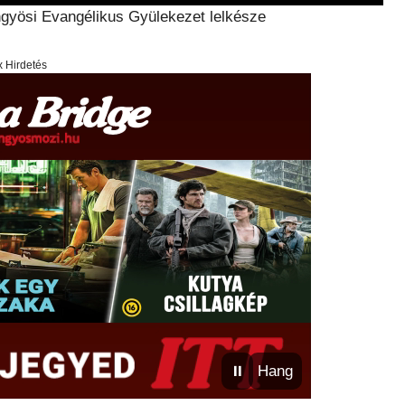
gyösi Evangélikus Gyülekezet lelkésze
x Hirdetés
⏸
Hang