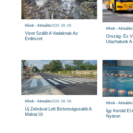
Hírek - Aktuális
2026. 08. 09.
Hírek - Aktuális
Vizet Szállít A Vadaknak Az
Ország- És Vá
Erdészet
Utazhatunk A
Hírek - Aktuális
2026. 08. 08.
Hírek - Aktuális
Új Zebrával Lett Biztonságosabb A
Így Kerüld El
Mátrai Út
Nyáron