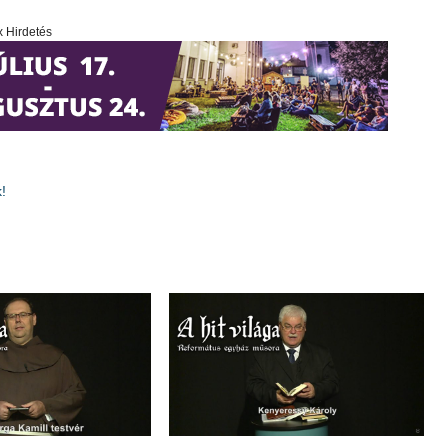
x Hirdetés
!