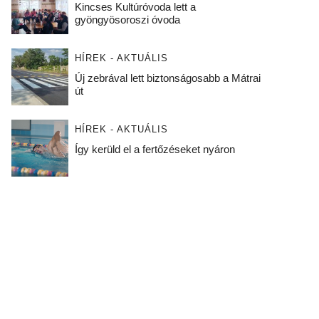
Kincses Kultúróvoda lett a
gyöngyösoroszi óvoda
HÍREK - AKTUÁLIS
Új zebrával lett biztonságosabb a Mátrai
út
HÍREK - AKTUÁLIS
Így kerüld el a fertőzéseket nyáron