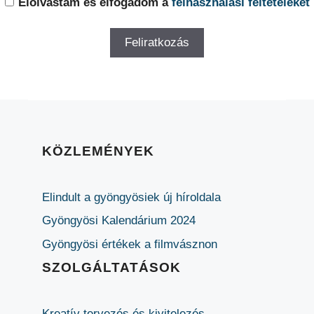
Elolvastam és elfogadom a
felhasználási feltételeket
KÖZLEMÉNYEK
Elindult a gyöngyösiek új híroldala
Gyöngyösi Kalendárium 2024
Gyöngyösi értékek a filmvásznon
SZOLGÁLTATÁSOK
Kreatív tervezés és kivitelezés