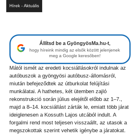
Hírek - Aktuális
Állítsd be a GyöngyösMa.hu-t,
hogy híreink mindig az elsők között jelenjenek
meg a Google keresőben!
Mától ismét az eredeti kocsiállásokról indulnak az
autóbuszok a gyöngyösi autóbusz-állomásról,
miután befejeződtek az útburkolat felújítási
munkálatai. A hathetes, két ütemben zajló
rekonstrukció során július elejétől előbb az 1–7.,
majd a 8–14. kocsiállást zárták le, emiatt több járat
ideiglenesen a Kossuth Lajos utcából indult. A
forgalmi rend most teljesen visszaállt, az utasok a
megszokottak szerint vehetik igénybe a járatokat.