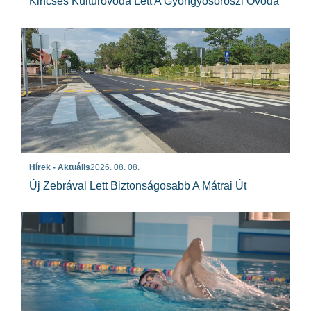
Kincses Kultúróvoda Lett A Gyöngyösoroszi Óvoda
Hírek - Aktuális
2026. 08. 08.
Új Zebrával Lett Biztonságosabb A Mátrai Út