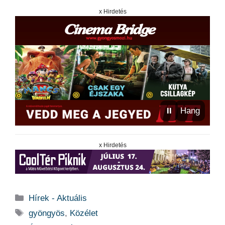
x Hirdetés
⏸
Hang
x Hirdetés
Kategória
Hírek - Aktuális
Címkék
gyöngyös
,
Közélet