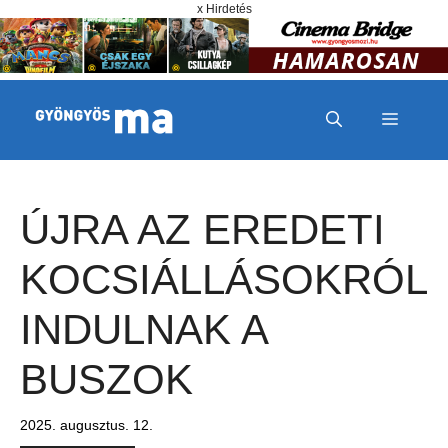
Megszakítás
Kilépés a tartalomba
x Hirdetés
MENÜ
ÚJRA AZ EREDETI
KOCSIÁLLÁSOKRÓL
INDULNAK A
BUSZOK
2025. augusztus. 12.