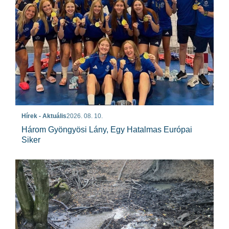
Hírek - Aktuális
2026. 08. 10.
Három Gyöngyösi Lány, Egy Hatalmas Európai
Siker